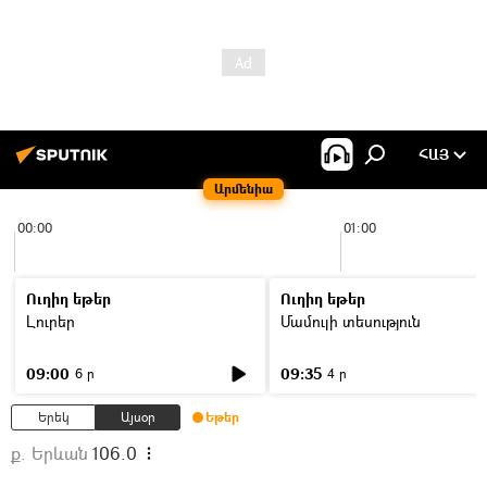
ՀԱՅ
Արմենիա
00:00
01:00
Ուղիղ եթեր
Ուղիղ եթեր
Լուրեր
Մամուլի տեսություն
09:00
09:35
6 ր
4 ր
Երեկ
Այսօր
Եթեր
ք. Երևան
106.0