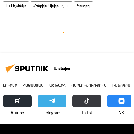
Լև Լեշչենկո
Հենրիխ Մխիթարյան
ֆուտբոլ
Արմենիա
ԼՈՒՐԵՐ
ՀԱՅԱՍՏԱՆ
ԱՇԽԱՐՀ
ՎԵՐԼՈՒԾՈՒԹՅՈՒՆ
ԻՆՖՈԳՐԱՖ
Rutube
Telegram
ТikТоk
VK