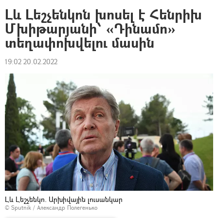
Լև Լեշչենկոն խոսել է Հենրիխ
Մխիթարյանի՝ «Դինամո»
տեղափոխվելու մասին
19:02 20.02.2022
Լև Լեշչենկո. Արխիվային լուսանկար
© Sputnik / Александр Полегенько