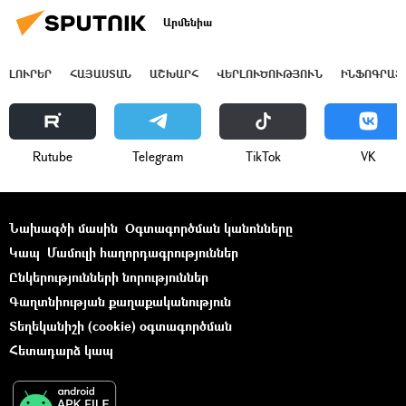
Արմենիա
ԼՈՒՐԵՐ
ՀԱՅԱՍՏԱՆ
ԱՇԽԱՐՀ
ՎԵՐԼՈՒԾՈՒԹՅՈՒՆ
ԻՆՖՈԳՐԱՖ
Rutube
Telegram
ТikТоk
VK
Նախագծի մասին
Օգտագործման կանոնները
Կապ
Մամուլի հաղորդագրություններ
Ընկերությունների նորություններ
Գաղտնիության քաղաքականություն
Տեղեկանիշի (cookie) օգտագործման
Հետադարձ կապ