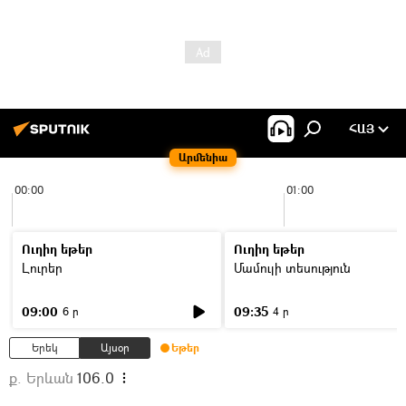
ՀԱՅ
Արմենիա
00:00
01:00
Ուղիղ եթեր
Ուղիղ եթեր
Լուրեր
Մամուլի տեսություն
09:00
09:35
6 ր
4 ր
Երեկ
Այսօր
Եթեր
ք. Երևան
106.0