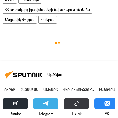
ՀՀ արտակարգ իրավիճակների նախարարություն (ԱԻՆ)
Անդրանիկ Փիլոյան
հոգեբան
Արմենիա
ԼՈՒՐԵՐ
ՀԱՅԱՍՏԱՆ
ԱՇԽԱՐՀ
ՎԵՐԼՈՒԾՈՒԹՅՈՒՆ
ԻՆՖՈԳՐԱՖ
Rutube
Telegram
ТikТоk
VK