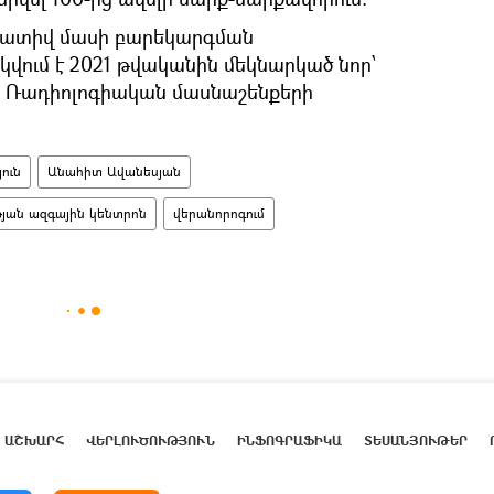
րատիվ մասի բարեկարգման
վում է 2021 թվականին մեկնարկած նոր՝
և Ռադիոլոգիական մասնաշենքերի
ուն
Անահիտ Ավանեսյան
յան ազգային կենտրոն
վերանորոգում
ԱՇԽԱՐՀ
ՎԵՐԼՈՒԾՈՒԹՅՈՒՆ
ԻՆՖՈԳՐԱՖԻԿԱ
ՏԵՍԱՆՅՈՒԹԵՐ