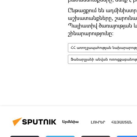
Ընթացքում են ադմինիստ
աշխատանքները, շարունակ
Պալիատիվ ծառայության 
շինարարությունը։
ՀՀ առողջապահության նախարարությ
Ֆանարջյանի անվան ուռուցքաբանութ
Արմենիա
ԼՈՒՐԵՐ
ՀԱՅԱՍՏԱՆ