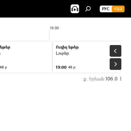
РУС
ՀԱՅ
16:00
 եթեր
Ուղիղ եթեր
ր
Լուրեր
19:00
46 ր
46 ր
ք. Երևան
106.0