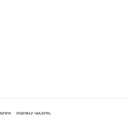
ՌԱԴԻՈ
ՄԱՄՈՒԼԻ ԿԵՆՏՐՈՆ