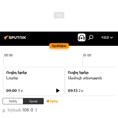
ՀԱՅ
Արմենիա
00:00
01:00
Ուղիղ եթեր
Ուղիղ եթեր
Լուրեր
Մամուլի տեսություն
09:00
09:15
5 ր
2 ր
Երեկ
Այսօր
Եթեր
ք. Երևան
106.0