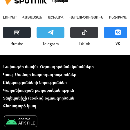
Արմենիա
ԼՈՒՐԵՐ
ՀԱՅԱՍՏԱՆ
ԱՇԽԱՐՀ
ՎԵՐԼՈՒԾՈՒԹՅՈՒՆ
ԻՆՖՈԳՐԱՖ
Rutube
Telegram
ТikТоk
VK
Նախագծի մասին
Օգտագործման կանոնները
Կապ
Մամուլի հաղորդագրություններ
Ընկերությունների նորություններ
Գաղտնիության քաղաքականություն
Տեղեկանիշի (cookie) օգտագործման
Հետադարձ կապ