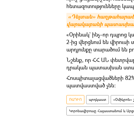
հետազոտությունները կապ 
«Դելտան» հաղթահարած մ
վարակաբանի պատասխա
«Օրինակ` ինչ–որ դպրոց կա
2-ից վերցնում են վիրուսի
արդյունքը տարածում են բ
Նշենք, որ ՀՀ ԱՆ փետրվար
դրական պատասխան ստաց
Հոսպիտալացվածների 82%-
պատվաստված չեն։
ՌԱԴԻՈ
պոդկաստ
«Օմիկրոն»
Կորոնավիրուսը Հայաստանում և Արց