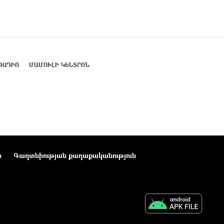
ՌԱԴԻՈ
ՄԱՄՈՒԼԻ ԿԵՆՏՐՈՆ
ր
Գաղտնիության քաղաքականություն