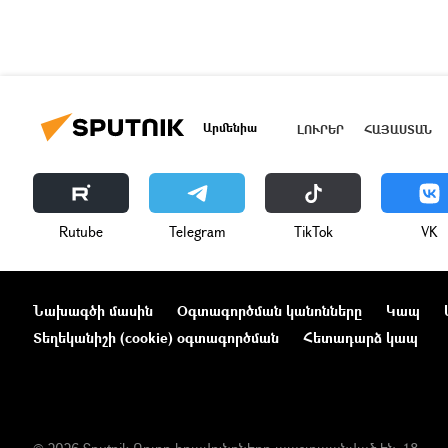
Արմենիա
ԼՈՒՐԵՐ
ՀԱՅԱՍՏԱՆ
Rutube
Telegram
ТikТоk
VK
Նախագծի մասին
Օգտագործման կանոնները
Կապ
Տեղեկանիշի (cookie) օգտագործման
Հետադարձ կապ