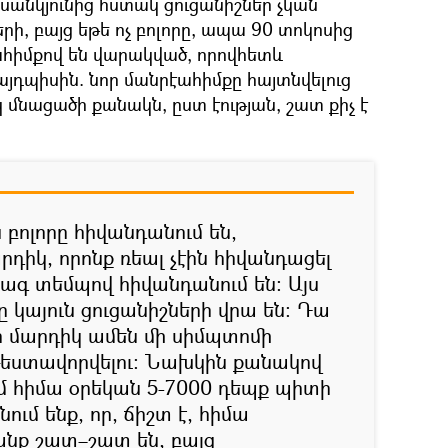
անկյունից հստակ ցուցանիշներ չկան
ի, բայց եթե ոչ բոլորը, ապա 90 տոկոսից
ահիմքով են վարակված, որովհետև
յդպիսին. նոր մանրէահիմքը հայտնվելուց
կ մնացածի քանակն, ըստ էության, շատ քիչ է
բոլորը հիվանդանում են,
դիկ, որոնք ռեալ չէին հիվանդացել
րագ տեմպով հիվանդանում են։ Այս
 կայուն ցուցանիշների վրա են։ Դա
ր մարդիկ ամեն մի սիմպտոմի
 թեստավորվելու։ Նախկին քանակով
մ հիմա օրեկան 5-7000 դեպք պիտի
նում ենք, որ, ճիշտ է, հիմա
անք շատ–շատ են, բայց