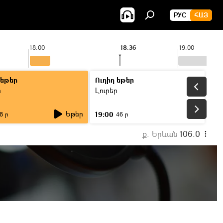
РУС
ՀԱՅ
18:00
18:36
19:00
 եթեր
Ուղիղ եթեր
ր
Լուրեր
Եթեր
19:00
8 ր
46 ր
ք. Երևան
106.0