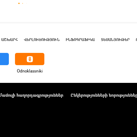
ԱՇԽԱՐՀ
ՎԵՐԼՈՒԾՈՒԹՅՈՒՆ
ԻՆՖՈԳՐԱՖԻԿԱ
ՏԵՍԱՆՅՈՒԹԵՐ
Odnoklassniki
Մամուլի հաղորդագրություններ
Ընկերությունների նորություննե