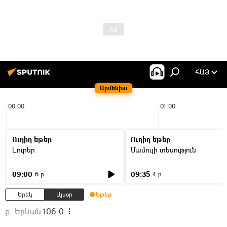
ՀԱՅ
Արմենիա
00:00
01:00
Ուղիղ եթեր
Ուղիղ եթեր
Լուրեր
Մամուլի տեսություն
09:00
09:35
6 ր
4 ր
Երեկ
Այսօր
Եթեր
ք. Երևան
106.0