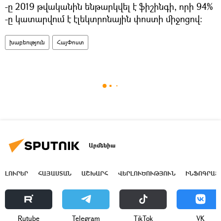
-ը 2019 թվականին ենթարկվել է ֆիշինգի, որի 94%
-ը կատարվում է էլեկտրոնային փոստի միջոցով։
խաբեություն
ՀայՓոստ
Արմենիա
ԼՈՒՐԵՐ
ՀԱՅԱՍՏԱՆ
ԱՇԽԱՐՀ
ՎԵՐԼՈՒԾՈՒԹՅՈՒՆ
ԻՆՖՈԳՐԱՖ
Rutube
Telegram
ТikТоk
VK