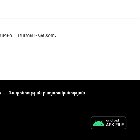
ՌԱԴԻՈ
ՄԱՄՈՒԼԻ ԿԵՆՏՐՈՆ
ր
Գաղտնիության քաղաքականություն