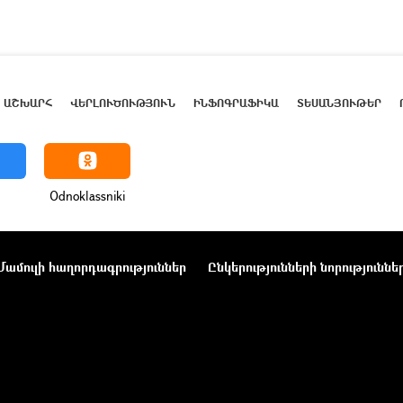
ԱՇԽԱՐՀ
ՎԵՐԼՈՒԾՈՒԹՅՈՒՆ
ԻՆՖՈԳՐԱՖԻԿԱ
ՏԵՍԱՆՅՈՒԹԵՐ
Odnoklassniki
Մամուլի հաղորդագրություններ
Ընկերությունների նորություննե