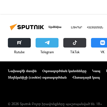
Արմենիա
ԼՈՒՐԵՐ
ՀԱՅԱՍՏԱՆ
Rutube
Telegram
ТikТоk
VK
Նախագծի մասին
Օգտագործման կանոնները
Կապ
Տեղեկանիշի (cookie) օգտագործման
Հետադարձ կապ
© 2026 Sputnik Բոլոր իրավունքները պաշտպանված են. 18+