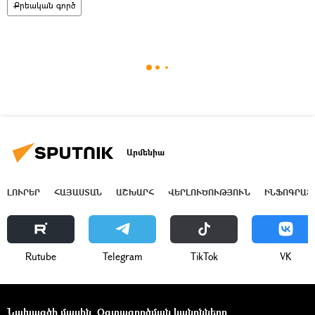
Քրեական գործ
Արմենիա
ԼՈՒՐԵՐ
ՀԱՅԱՍՏԱՆ
ԱՇԽԱՐՀ
ՎԵՐԼՈՒԾՈՒԹՅՈՒՆ
ԻՆՖՈԳՐԱՖ
Rutube
Telegram
ТikТоk
VK
Նախագծի մասին
Օգտագործման կանոնները