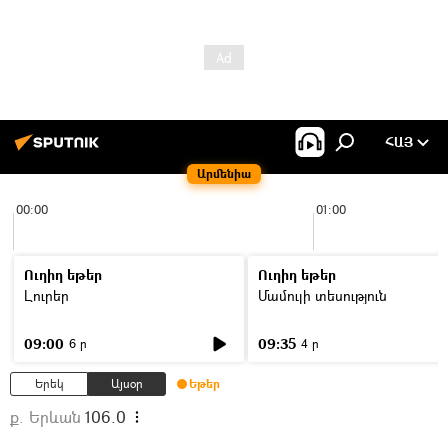
ՀԱՅ
Արմենիա
00:00
01:00
Ուղիղ եթեր
Ուղիղ եթեր
Լուրեր
Մամուլի տեսություն
09:00
09:35
6 ր
4 ր
Երեկ
Այսօր
Եթեր
ք. Երևան
106.0