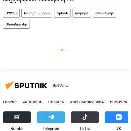
ԱՊՊԱ
Բողոքի ակցիա
Երևան
վարորդ
տեսանյութ
Տեսանյութեր
Արմենիա
ԼՈՒՐԵՐ
ՀԱՅԱՍՏԱՆ
ԱՇԽԱՐՀ
ՎԵՐԼՈՒԾՈՒԹՅՈՒՆ
ԻՆՖՈԳՐԱՖ
Rutube
Telegram
ТikТоk
VK