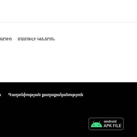
ՌԱԴԻՈ
ՄԱՄՈՒԼԻ ԿԵՆՏՐՈՆ
ր
Գաղտնիության քաղաքականություն