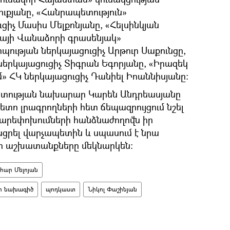
ուքյանը, «Հանրապետություն»
ցիչ Մասիս Մելքոնյանը, «Հելսինկյան
յի Վանաձորի գրասենյակ»
ւթյան ներկայացուցիչ Արթուր Սաքունցը,
ներկայացուցիչ Տիգրան Եգորյանը, «Իրազեկ
» ՀԿ ներկայացուցիչ Դանիել Իոաննիսյանը։
ատության նախարար Կարեն Անդրեասյանը
տո լրագրողների հետ ճեպազրույցում նշել
բարեփոխումների հանձնաժողովն իր
ցրել վարչապետին և սպասում է նրա
զի աշխատանքները մեկնարկեն։
հար Մելոյան
ի նախագիծ
պոդկաստ
Նիկոլ Փաշինյան