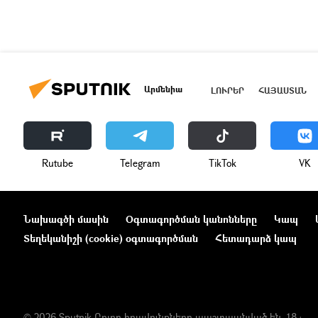
Արմենիա
ԼՈՒՐԵՐ
ՀԱՅԱՍՏԱՆ
Rutube
Telegram
ТikТоk
VK
Նախագծի մասին
Օգտագործման կանոնները
Կապ
Տեղեկանիշի (cookie) օգտագործման
Հետադարձ կապ
© 2026 Sputnik Բոլոր իրավունքները պաշտպանված են. 18+