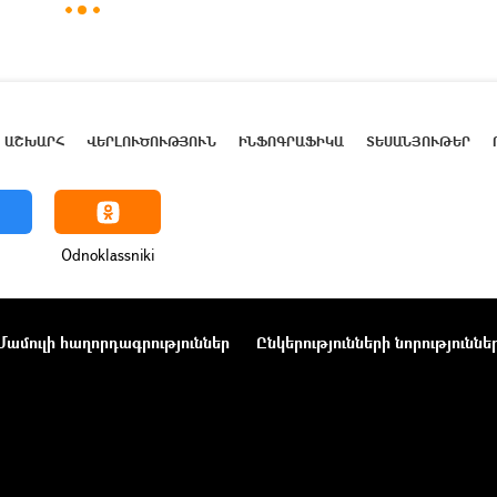
ԱՇԽԱՐՀ
ՎԵՐԼՈՒԾՈՒԹՅՈՒՆ
ԻՆՖՈԳՐԱՖԻԿԱ
ՏԵՍԱՆՅՈՒԹԵՐ
Odnoklassniki
Մամուլի հաղորդագրություններ
Ընկերությունների նորություննե