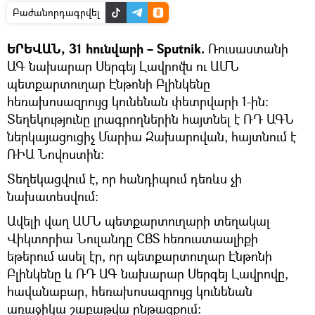
Բաժանորդագրվել
ԵՐԵՎԱՆ, 31 հունվարի – Sputnik.
Ռուսաստանի
ԱԳ նախարար Սերգեյ Լավրովն ու ԱՄՆ
պետքարտուղար Էնթոնի Բլինկենը
հեռախոսազրույց կունենան փետրվարի 1-ին։
Տեղեկությունը լրագրողներին հայտնել է ՌԴ ԱԳՆ
ներկայացուցիչ Մարիա Զախարովան, հայտնում է
ՌԻԱ Նովոստին։
Տեղեկացվում է, որ հանդիպում դեռևս չի
նախատեսվում։
Ավելի վաղ ԱՄՆ պետքարտուղարի տեղակալ
Վիկտորիա Նուլանդը CBS հեռուստաալիքի
եթերում ասել էր, որ պետքարտուղար Էնթոնի
Բլինկենը և ՌԴ ԱԳ նախարար Սերգեյ Լավրովը,
հավանաբար, հեռախոսազրույց կունենան
առաջիկա շաբաթվա ընթացքում։