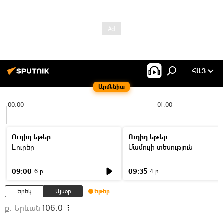
ՀԱՅ
Արմենիա
00:00
01:00
Ուղիղ եթեր
Ուղիղ եթեր
Լուրեր
Մամուլի տեսություն
09:00
09:35
6 ր
4 ր
Երեկ
Այսօր
Եթեր
ք. Երևան
106.0