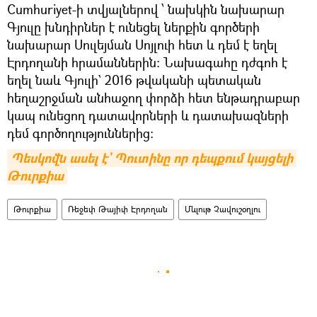
Cumhuriyet-ի տվյալներով ՝ նախկին նախարար
Գյուլը խնդիրներ է ունեցել ներքին գործերի
նախարար Սուլեյման Սոյլուի հետ և դեմ է եղել
Էրդողանի հրամաններին: Նախագահը դժգոհ է
եղել նաև Գյուլի` 2016 թվականի պետական
հեղաշրջման անհաջող փորձի հետ ենթադրաբար
կապ ունեցող դատավորների և դատախազների
դեմ գործողություններից։
Պեսկովն ասել է` Պուտինը որ դեպքում կայցելի 
Թուրքիա
Թուրքիա
Ռեջեփ Թայիփ Էրդողան
Մևլութ Չավուշօղլու