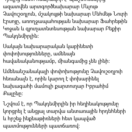
ազատվեն արտգործնախարար Մևլութ
Չավուշօղլուն, մշակույթի նախարար Մեհմեթ Նուրի
Էրսոյը, առողջապահության նախարար Ֆահրեթին
Կոջան և գյուղատնտեսության նախարար Բեքիր
Պակդեմիրլին։
Սակայն նախարարական կաբինետի
փոփոխությունները, ամենայն
հավանականությամբ, միանգամից չեն լինի։
Ամենանշանակալի փոփոխությունը Չավուշօղլուի
հեռանալն է, որին կարող է փոխարինել
նախագահի մամուլի քարտուղար Իբրահիմ
Քալընը։
Նշվում է, որ Պակդեմիրլին իր հեղինակությունը
կորցրել է անցյալ տարվա անտառային հրդեհների
և հրշեջ ինքնաթիռների հետ կապված
պատմությունների պատճառով։