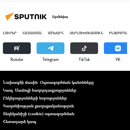
Արմենիա
ԼՈՒՐԵՐ
ՀԱՅԱՍՏԱՆ
ԱՇԽԱՐՀ
ՎԵՐԼՈՒԾՈՒԹՅՈՒՆ
ԻՆՖՈԳՐԱՖ
Rutube
Telegram
ТikТоk
VK
Նախագծի մասին
Օգտագործման կանոնները
Կապ
Մամուլի հաղորդագրություններ
Ընկերությունների նորություններ
Գաղտնիության քաղաքականություն
Տեղեկանիշի (cookie) օգտագործման
Հետադարձ կապ