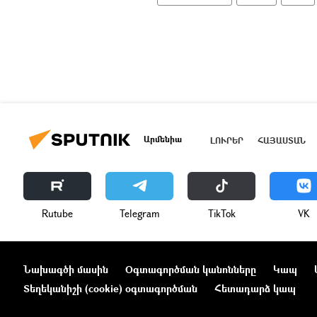
Արմենիա
ԼՈՒՐԵՐ
ՀԱՅԱՍՏԱՆ
Rutube
Telegram
ТikТоk
VK
Նախագծի մասին
Օգտագործման կանոնները
Կապ
Տեղեկանիշի (cookie) օգտագործման
Հետադարձ կապ