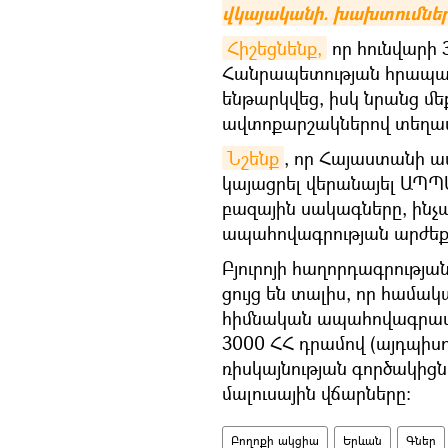
վկայականի. խախտումներ
Հիշեցնենք,
որ հունվարի
Հանրապետության հրապարա
ենթարկվեց, իսկ նրանց մե
ավտոքարշակներով տեղափ
Նշենք
, որ Հայաստանի ապ
կայացրել վերանայել ԱՊՊԱ
բազային սակագները, ինչ
ապահովագրության արժեք
Բյուրոյի հաղորդագրությ
ցույց են տալիս, որ համակ
հիմնական ապահովագրավ
3000 ՀՀ դրամով (այդպիսո
ռիսկայնության գործակիցն
մալուսային վճարները։
Բողոքի ակցիա
Երևան
Գներ