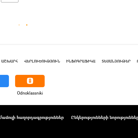
ԱՇԽԱՐՀ
ՎԵՐԼՈՒԾՈՒԹՅՈՒՆ
ԻՆՖՈԳՐԱՖԻԿԱ
ՏԵՍԱՆՅՈՒԹԵՐ
Odnoklassniki
Մամուլի հաղորդագրություններ
Ընկերությունների նորություննե