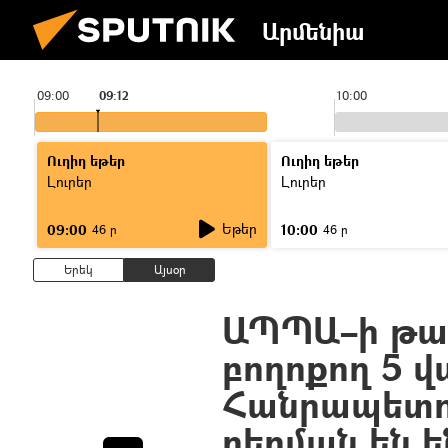
Արմենիա
09:00
09:12
10:00
Ուղիղ եթեր
Ուղիղ եթեր
Լուրեր
Լուրեր
Եթեր
09:00
10:00
46 ր
46 ր
Երեկ
Այսօր
ԱՊՊԱ–ի թա
բողոքող 5 վ
Հանրապետո
բերման են 