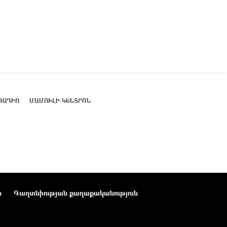
ՌԱԴԻՈ
ՄԱՄՈՒԼԻ ԿԵՆՏՐՈՆ
ր
Գաղտնիության քաղաքականություն