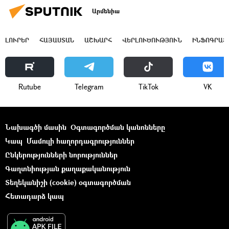
Արմենիա
ԼՈՒՐԵՐ
ՀԱՅԱՍՏԱՆ
ԱՇԽԱՐՀ
ՎԵՐԼՈՒԾՈՒԹՅՈՒՆ
ԻՆՖՈԳՐԱՖ
Rutube
Telegram
ТikТоk
VK
Նախագծի մասին
Օգտագործման կանոնները
Կապ
Մամուլի հաղորդագրություններ
Ընկերությունների նորություններ
Գաղտնիության քաղաքականություն
Տեղեկանիշի (cookie) օգտագործման
Հետադարձ կապ