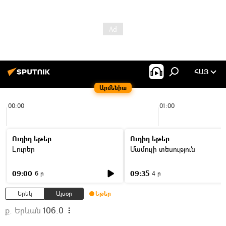
ՀԱՅ
Արմենիա
00:00
01:00
Ուղիղ եթեր
Ուղիղ եթեր
Լուրեր
Մամուլի տեսություն
09:00
09:35
6 ր
4 ր
Երեկ
Այսօր
Եթեր
ք. Երևան
106.0