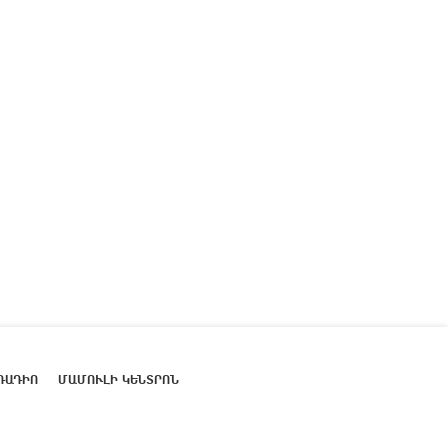
ՌԱԴԻՈ
ՄԱՄՈՒԼԻ ԿԵՆՏՐՈՆ