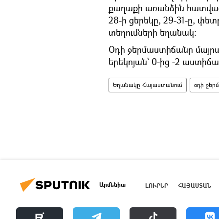
քաղաքի առանձին հատվածնե
28-ի ցերեկը, 29-31-ը, փե
տեղումների եղանակ:
Օդի ջերմաստիճանը մայրաք
երեկոյան՝ 0-ից -2 աստիճա
Եղանակը Հայաստանում
օդի ջեր
Արմենիա
ԼՈՒՐԵՐ
ՀԱՅԱՍՏԱՆ