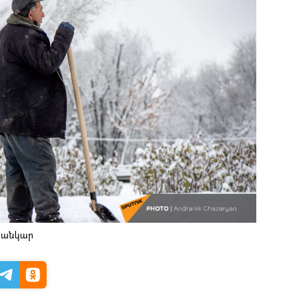
ւսանկար