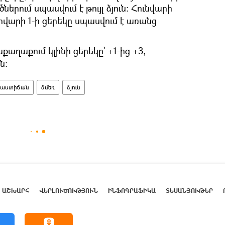
րում սպասվում է թույլ ձյուն: Հունվարի
տրվարի 1-ի ցերեկը սպասվում է առանց
աղաքում կլինի ցերեկը՝ +1-ից +3,
ն։
մաստիճան
ձմեռ
ձյուն
ԱՇԽԱՐՀ
ՎԵՐԼՈՒԾՈՒԹՅՈՒՆ
ԻՆՖՈԳՐԱՖԻԿԱ
ՏԵՍԱՆՅՈՒԹԵՐ