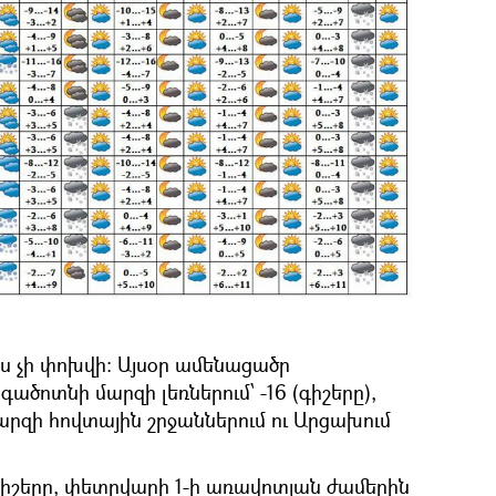
 չի փոխվի: Այսօր ամենացածր
ածոտնի մարզի լեռներում՝ -16 (գիշերը),
արզի հովտային շրջաններում ու Արցախում
գիշերը, փետրվարի 1-ի առավոտյան ժամերին