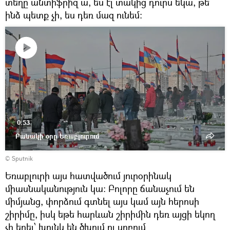
տեղը անտիֆրի՞զ ա, ես էլ տակից դուրս եկա, թե
ինձ պետք չի, ես դեռ մազ ունեմ։
Դիտել
տեսանյութը
0:53
Բանակի օրը Եռաբլուրում
© Sputnik
Եռաբլուրի այս հատվածում յուրօրինակ
միասնականություն կա։ Բոլորը ճանաչում են
միմյանց, փորձում գտնել այս կամ այն հերոսի
շիրիմը, իսկ եթե հարևան շիրիմին դեռ այցի եկող
չի եղել՝ խունկ են ծխում ու սրբում