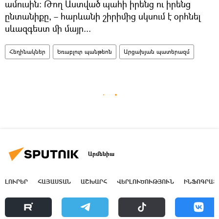
ամուսին։ Թող Աստված պահի իրենց ու իրենց
ընտանիքը, – հարևանի շիրիմից սկսում է օրհնել
սևազգեստ մի մայր...
Հեղինակներ
Եռաբլուր պանթեոն
Արցախյան պատերազմ
Արմենիա
ԼՈՒՐԵՐ
ՀԱՅԱՍՏԱՆ
ԱՇԽԱՐՀ
ՎԵՐԼՈՒԾՈՒԹՅՈՒՆ
ԻՆՖՈԳՐԱՖ