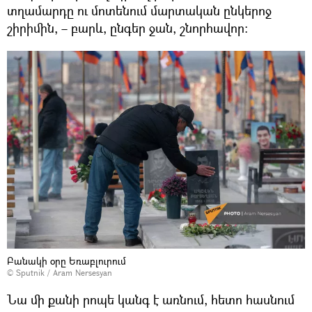
տղամարդը ու մոտենում մարտական ընկերոջ
շիրիմին, – բարև, ընգեր ջան, շնորհավոր։
Բանակի օրը Եռաբլուրում
© Sputnik / Aram Nersesyan
Նա մի քանի րոպե կանգ է առնում, հետո հասնում