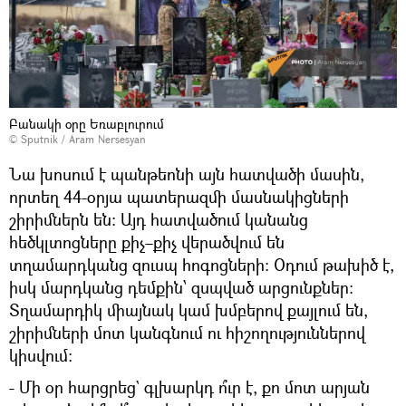
Բանակի օրը Եռաբլուրում
© Sputnik / Aram Nersesyan
Նա խոսում է պանթեոնի այն հատվածի մասին,
որտեղ 44-օրյա պատերազմի մասնակիցների
շիրիմներն են։ Այդ հատվածում կանանց
հեծկլտոցները քիչ–քիչ վերածվում են
տղամարդկանց զուսպ հոգոցների։ Օդում թախիծ է,
իսկ մարդկանց դեմքին՝ զսպված արցունքներ։
Տղամարդիկ միայնակ կամ խմբերով քայլում են,
շիրիմների մոտ կանգնում ու հիշողություններով
կիսվում։
- Մի օր հարցրեց` գլխարկդ ո՞ւր է, քո մոտ արյան