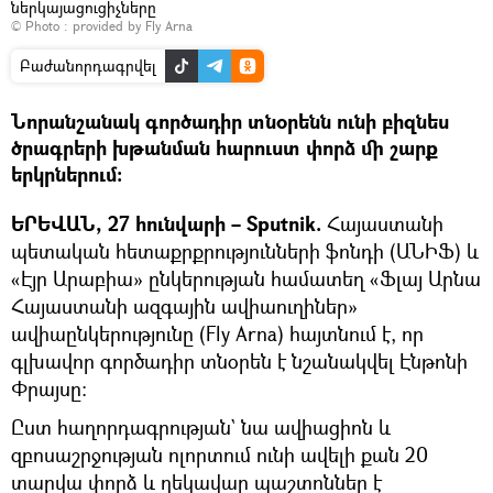
ներկայացուցիչները
© Photo : provided by Fly Arna
Բաժանորդագրվել
Նորանշանակ գործադիր տնօրենն ունի բիզնես
ծրագրերի խթանման հարուստ փորձ մի շարք
երկրներում։
ԵՐԵՎԱՆ, 27 հունվարի – Sputnik.
Հայաստանի
պետական հետաքրքրությունների ֆոնդի (ԱՆԻՖ) և
«Էյր Արաբիա» ընկերության համատեղ «Ֆլայ Արնա
Հայաստանի ազգային ավիաուղիներ»
ավիաընկերությունը (Fly Arna) հայտնում է, որ
գլխավոր գործադիր տնօրեն է նշանակվել Էնթոնի
Փրայսը։
Ըստ հաղորդագրության` նա ավիացիոն և
զբոսաշրջության ոլորտում ունի ավելի քան 20
տարվա փորձ և ղեկավար պաշտոններ է