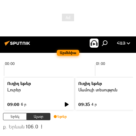
ՀԱՅ
Արմենիա
00:00
01:00
Ուղիղ եթեր
Ուղիղ եթեր
Լուրեր
Մամուլի տեսություն
09:00
09:35
6 ր
4 ր
Երեկ
Այսօր
Եթեր
ք. Երևան
106.0