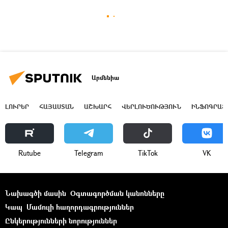
Արմենիա
ԼՈՒՐԵՐ
ՀԱՅԱՍՏԱՆ
ԱՇԽԱՐՀ
ՎԵՐԼՈՒԾՈՒԹՅՈՒՆ
ԻՆՖՈԳՐԱՖ
Rutube
Telegram
ТikТоk
VK
Նախագծի մասին
Օգտագործման կանոնները
Կապ
Մամուլի հաղորդագրություններ
Ընկերությունների նորություններ