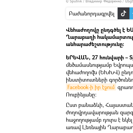
© Sputnik / Владимир Федоренко
/
Անց
Բաժանորդագրվել
Վեհաժողովը ընդգծել է Ե
Ղարաբաղի հակամարտութ
անհարաժեշտությունը։
ԵՐԵՎԱՆ, 27 հունվարի – S
մեծամասնությամբ Եվրոպ
վեհաժողովն (ԵԽԽՎ) ընդո
ինստիտուտների գործունեո
Facebook-ի իր էջում
գրառո
Ռուբինյանը։
Ըստ բանաձևի, Հայաստանը
ժողովրդավարության զարգ
հաջողությամբ դուրս է եկ
առավ Լեռնային Ղարաբաղ