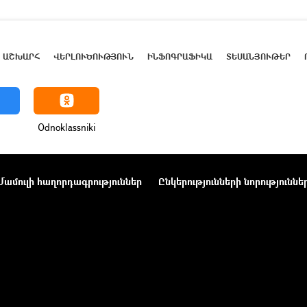
ԱՇԽԱՐՀ
ՎԵՐԼՈՒԾՈՒԹՅՈՒՆ
ԻՆՖՈԳՐԱՖԻԿԱ
ՏԵՍԱՆՅՈՒԹԵՐ
Odnoklassniki
Մամուլի հաղորդագրություններ
Ընկերությունների նորություննե