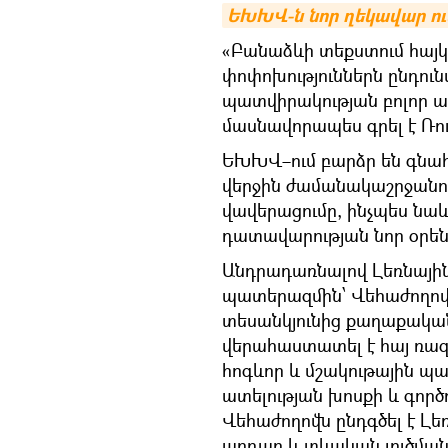
ԵԽԽՎ-ն նոր ղեկավար ու
«Բանաձևի տեքստում հայ
փոփոխություններն ընդու
պատվիրակության բոլոր ա
մասնավորապես գրել է Ռու
ԵԽԽՎ–ում բարձր են գնա
վերջին ժամանակաշրջանու
վավերացումը, ինչպես նա
դատավարության նոր օրենս
Անդրադառնալով Լեռնայի
պատերազմին՝ Վեհաժողովը
տեսանկյունից քաղաքակա
վերահաստատել է հայ ռա
հոգևոր և մշակութային պա
ատելության խոսքի և գործո
Վեհաժողովն ընդգծել է Լ
արդար և տևական լուծման