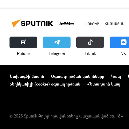
Արմենիա
ԼՈՒՐԵՐ
ՀԱՅԱՍՏԱՆ
Rutube
Telegram
ТikТоk
VK
Նախագծի մասին
Օգտագործման կանոնները
Կապ
Տեղեկանիշի (cookie) օգտագործման
Հետադարձ կապ
© 2026 Sputnik Բոլոր իրավունքները պաշտպանված են. 18+