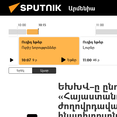
Արմենիա
10:00
10:15
11:00
Ուղիղ եթեր
Ուղիղ եթեր
Ուրիշ նորություններ
Լուրեր
Եթեր
10:07
11:00
9 ր
46 ր
Երեկ
Այսօր
ԵԽԽՎ–ը ընդո
«Հայաստան
ժողովրդավ
ինստիտուտն