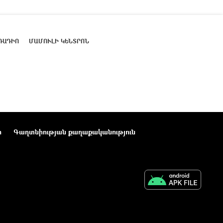
ՌԱԴԻՈ
ՄԱՄՈՒԼԻ ԿԵՆՏՐՈՆ
ր
Գաղտնիության քաղաքականություն