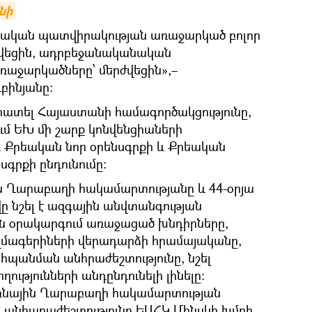
նի
կական պատվիրակության առաջարկած բոլոր
նվեցին, ադրբեջանականական
ռաջարկածները՝ մերժվեցին»,–
բինյանը:
հատել Հայաստանի համագործակցությունը,
մ ԵԽ մի շարք կոնվենցիաների
և Քրեական նոր օրենսգրքի և Քրեական
գրքի ընդունումը:
ն Ղարաբաղի հակամարտությանը և 44-օրյա
 նշել է ազգային անվտանգության
ն օրակարգում առաջացած խնդիրները,
զմագերիների վերադարձի հրամայականը,
հպանման անհրաժեշտությունը, նշել
ղությունների անդընդունելի լինելը։
եռնային Ղարաբաղի հակամարտության
 անհարաժեշտությունը ԵԱՀԿ Մինսկի խմբի