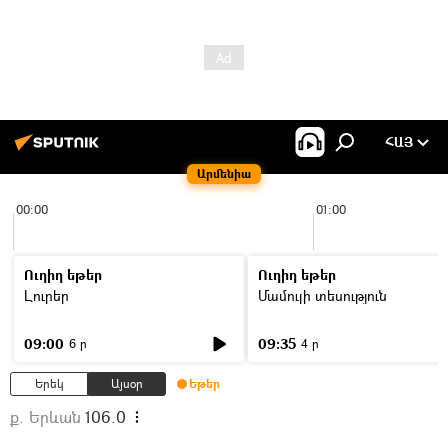
ՀԱՅ
Արմենիա
00:00
01:00
Ուղիղ եթեր
Ուղիղ եթեր
Լուրեր
Մամուլի տեսություն
09:00
09:35
6 ր
4 ր
Երեկ
Այսօր
Եթեր
ք. Երևան
106.0