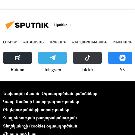
Արմենիա
ԼՈՒՐԵՐ
ՀԱՅԱՍՏԱՆ
ԱՇԽԱՐՀ
ՎԵՐԼՈՒԾՈՒԹՅՈՒՆ
ԻՆՖՈԳՐԱՖ
Rutube
Telegram
ТikТоk
VK
Նախագծի մասին
Օգտագործման կանոնները
Կապ
Մամուլի հաղորդագրություններ
Ընկերությունների նորություններ
Գաղտնիության քաղաքականություն
Տեղեկանիշի (cookie) օգտագործման
Հետադարձ կապ