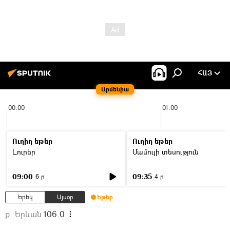
ՀԱՅ
Արմենիա
00:00
01:00
Ուղիղ եթեր
Ուղիղ եթեր
Լուրեր
Մամուլի տեսություն
09:00
09:35
6 ր
4 ր
Երեկ
Այսօր
Եթեր
ք. Երևան
106.0