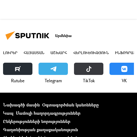
Արմենիա
ԼՈՒՐԵՐ
ՀԱՅԱՍՏԱՆ
ԱՇԽԱՐՀ
ՎԵՐԼՈՒԾՈՒԹՅՈՒՆ
ԻՆՖՈԳՐԱՖ
Rutube
Telegram
ТikТоk
VK
Նախագծի մասին
Օգտագործման կանոնները
Կապ
Մամուլի հաղորդագրություններ
Ընկերությունների նորություններ
Գաղտնիության քաղաքականություն