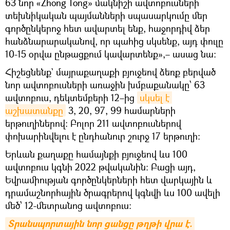
63 նոր «Zhong Tong» մակնիշի ավտոբուսների
տեխնիկական պայմանների սպասարկումը մեր
գործընկերոջ հետ ավարտել ենք, հաջորդիվ ձեր
հանձնարարականով, որ պահից սկսենք, այդ փուլը
10-15 օրվա ընթացքում կավարտենք»,– ասաց նա։
Հիշեցնենք` մայրաքաղաքի բյուջեով ձեռք բերված
նոր ավտոբուսների առաջին խմբաքանակը՝ 63
ավտոբուս, դեկտեմբերի 12–ից
սկսել է 
աշխատանքը
3, 20, 97, 99 համարների
երթուղիներով։ Բոլոր 211 ավտոբուսներով
փոխարինվելու է ընդհանուր շուրջ 17 երթուղի:
Երևան քաղաքը համայնքի բյուջեով ևս 100
ավտոբուս կգնի 2022 թվականին: Բացի այդ,
Եվրամիության գործընկերների հետ վարկային և
դրամաշնորհային ծրագրերով կգնվի ևս 100 ավելի
մեծ՝ 12-մետրանոց ավտոբուս:
Տրանսպորտային նոր ցանցը թղթի վրա է. 