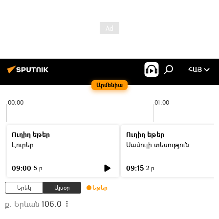
ՀԱՅ
Արմենիա
00:00
01:00
Ուղիղ եթեր
Ուղիղ եթեր
Լուրեր
Մամուլի տեսություն
09:00
09:15
5 ր
2 ր
Երեկ
Այսօր
Եթեր
ք. Երևան
106.0