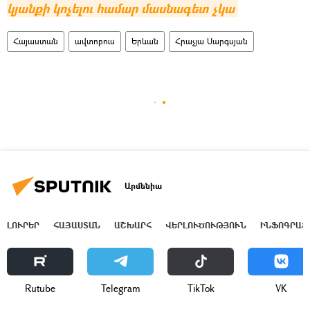
կյանքի կոչելու համար մասնագետ չկա
Հայաստան
ավտոբուս
Երևան
Հրաչյա Սարգսյան
Արմենիա
ԼՈՒՐԵՐ
ՀԱՅԱՍՏԱՆ
ԱՇԽԱՐՀ
ՎԵՐԼՈՒԾՈՒԹՅՈՒՆ
ԻՆՖՈԳՐԱՖ
Rutube
Telegram
ТikТоk
VK