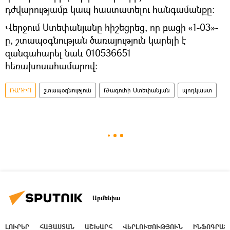
դժվարությամբ կապ հաստատելու հանգամանքը։
Վերջում Ստեփանյանը հիշեցրեց, որ բացի «1-03»-
ը, շտապօգնության ծառայություն կարելի է
զանգահարել նաև 010536651
հեռախոսահամարով։
ՌԱԴԻՈ
շտապօգնություն
Թագուհի Ստեփանյան
պոդկաստ
Արմենիա
ԼՈՒՐԵՐ
ՀԱՅԱՍՏԱՆ
ԱՇԽԱՐՀ
ՎԵՐԼՈՒԾՈՒԹՅՈՒՆ
ԻՆՖՈԳՐԱՖ