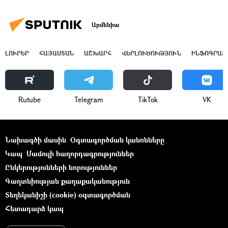
Արմենիա
ԼՈՒՐԵՐ
ՀԱՅԱՍՏԱՆ
ԱՇԽԱՐՀ
ՎԵՐԼՈՒԾՈՒԹՅՈՒՆ
ԻՆՖՈԳՐԱՖ
Rutube
Telegram
ТikТоk
VK
Նախագծի մասին
Օգտագործման կանոնները
Կապ
Մամուլի հաղորդագրություններ
Ընկերությունների նորություններ
Գաղտնիության քաղաքականություն
Տեղեկանիշի (cookie) օգտագործման
Հետադարձ կապ