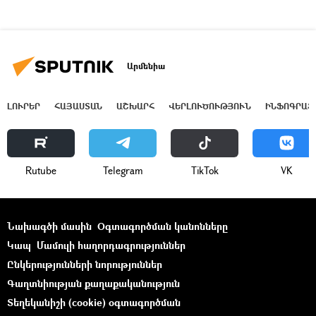
Արմենիա
ԼՈՒՐԵՐ
ՀԱՅԱՍՏԱՆ
ԱՇԽԱՐՀ
ՎԵՐԼՈՒԾՈՒԹՅՈՒՆ
ԻՆՖՈԳՐԱՖ
Rutube
Telegram
ТikТоk
VK
Նախագծի մասին
Օգտագործման կանոնները
Կապ
Մամուլի հաղորդագրություններ
Ընկերությունների նորություններ
Գաղտնիության քաղաքականություն
Տեղեկանիշի (cookie) օգտագործման