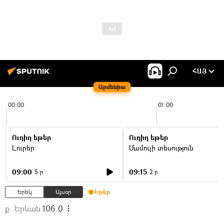
ՀԱՅ
Արմենիա
00:00
01:00
Ուղիղ եթեր
Ուղիղ եթեր
Լուրեր
Մամուլի տեսություն
09:00
09:15
5 ր
2 ր
Երեկ
Այսօր
Եթեր
ք. Երևան
106.0