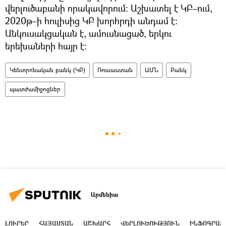
վերլուծաբանի որակավորում։ Աշխատել է ԿԲ–ում,
2020թ–ի հուլիսից ԿԲ խորհրդի անդամ է։
Անկուսակցական է, ամուսնացած, երկու
երեխաների հայր է։
Կենտրոնական բանկ (ԿԲ)
Ռուսաստան
ԱՄՆ
Բանկ
պատժամիջոցներ
Արմենիա
ԼՈՒՐԵՐ
ՀԱՅԱՍՏԱՆ
ԱՇԽԱՐՀ
ՎԵՐԼՈՒԾՈՒԹՅՈՒՆ
ԻՆՖՈԳՐԱՖ