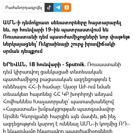
Բաժանորդագրվել
ԱՄՆ-ի դեմոկրատ սենատորները հայտարարել
են, որ հունվարի 19–ին պատրաստվում են
Ռուսաստանի դեմ պատժամիջոցների նոր փաթեթ
ներկայացնել` Ուկրաինայի շուրջ իրավիճակի
սրման դեպքում
ԵՐԵՎԱՆ, 18 հունվարի - Sputnik.
Ռուսաստանի
դեմ կիրառվող ցանկացած տնտեսական
պատժամիջոց բացասական ազդեցություն է
ունենալու ՀՀ–ի համար։ Այսօր Աժ–ում նման
տեսակետ հայտնեց ՀՀ ԿԲ խորհրդի անդամ
Հովհաննես Խաչատրյանը` պատասխանելով
«Հայաստան» խմբակցության պատգամավոր
Արմեն Գևորգյանի հարցին այն մասին, թե ինչ
ազդեցություն կարող է ունենալ ԱՄՆ–ի կողմից ՌԴ–
ի նկատմամբ հնարավոր պատժամիջոցների