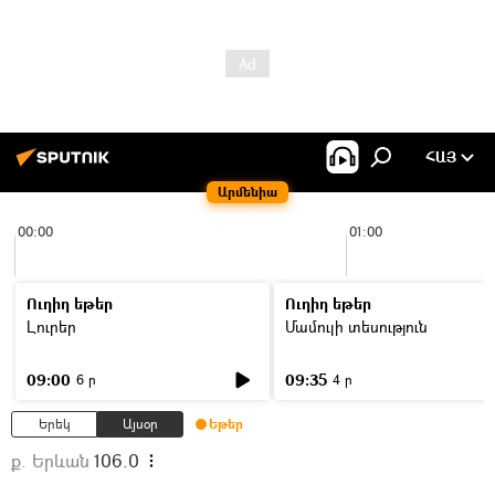
ՀԱՅ
Արմենիա
00:00
01:00
Ուղիղ եթեր
Ուղիղ եթեր
Լուրեր
Մամուլի տեսություն
09:00
09:35
6 ր
4 ր
Երեկ
Այսօր
Եթեր
ք. Երևան
106.0