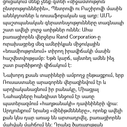
ցուցակում մենք չենք գտնի «միջամտություն
ընտրություններին», Պետրովի ու Բաշիրովի մասին
անեկդոտներ և ռուսաֆոբական այլ աղբ։ ԱՄՆ
պաշտպանական գերատեսչությունները տագնապի
շատ ավելի լուրջ առիթներ ունեն։ Ահա
բառացիորեն վերջերս Rand Corporation-ը
ուրախացրեց մեզ ամերիկյան միջուկային
«եռամիությունում» տիրող իրավիճակի մասին
հաշվետվությամբ։ Եթե կարճ, այնտեղ ամեն ինչ
շատ բարձիթողի վիճակում է։
Նախորդ քսան տարիների ամբողջ ընթացքում, երբ
Ռուսաստանը արագորեն վերազինվում էր և
արդիականացնում իր բանակը, Միացյալ
Նահագները հանգիստ ննջում էր սառը
պատերազմում «հաղթանակի» դափնիների վրա։
Արդյունքում՝ նրանց «մինիթմենները», որոնք ավելի
քան կես դար առաջ են արտադրվել, բառացիորեն
մահվան մահճում են։ Դրանց ծառայության