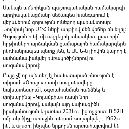
Սակայն ամերիկյան պաշտպանական համակարգի
արդիականացմանը մեծապես խանգարում է
վերևներում գոյություն ունեցող պառակտումը։
Նույնիսկ նոր ՄԲՀ-ների առթիով մեծ վեճեր են եղել։
Գոյություն ունի մի ազդեցիկ տեսակետ, ըստ որի՝
հրթիռների արձակման ցամաքային համակարգերն
ընդհանրապես պետք չեն, և ԱՄՆ-ն լիովին կարող է
սահմանափակվել ռմբակոծիչներով ու
սուզանավերով։
Բայց չէ՞ որ այնտեղ էլ համատարած հնություն է
տիրում։ «Օհայո» դասի սուզանավերը
նախատեսվում է օգտահանման հանձնել և
փոխարինել «Կոլամբիա» դասի նոր
սուզանավերով, սակայն այդ նախագիծն
իրականություն կդառնա 2031թ․-ից ոչ շուտ։ B-52H
ռմբակոծիչը առաջին անգամ թողարկվել է 1962թ․-
ին, և այսօր, ինչպես նրբորեն արտահայտվում են