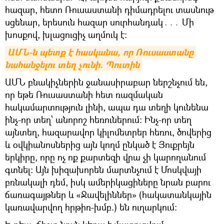
հազար, հետո Ռուսաստանի դիմադրելու տասնութ
սցենար, երեսուն հազար սուրհանդակ․․․ Մի
խոսքով, խլացուցիչ աղմուկ է։
ԱՄՆ-ն պետք է հասկանա, որ Ռուսաստանը 
նահանջելու տեղ չունի. Պուտին
ԱՄՆ բնակիչներին ջանասիրաբար ներշնչում են,
որ եթե Ռուսաստանի հետ ռազմական
հակամարտություն լինի, ապա դա տեղի կունենա
ինչ-որ տեղ՝ անորոշ հեռուներում։ Ինչ-որ տեղ
այնտեղ, հազարավոր կիլոմետրեր հեռու, ծովերից
և օվկիանոսներից այն կողմ ընկած է Յուքրեյն
երկիրը, որը ոչ ոք քարտեզի վրա չի կարողանում
գտնել: Այն խիզախորեն մարտնչում է Մոսկվայի
բռնակալի դեմ, իսկ ամերիկացիները նրան բարու
ճառագայթներ և «Ջավելիններ» (հակատանկային
կառավարվող հրթիռ-խմբ.) են ուղարկում։