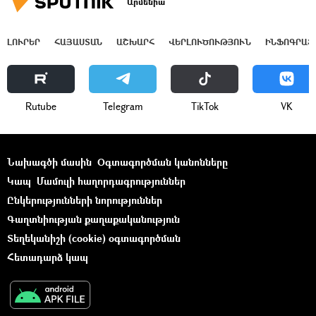
Արմենիա
ԼՈՒՐԵՐ
ՀԱՅԱՍՏԱՆ
ԱՇԽԱՐՀ
ՎԵՐԼՈՒԾՈՒԹՅՈՒՆ
ԻՆՖՈԳՐԱՖ
Rutube
Telegram
ТikТоk
VK
Նախագծի մասին
Օգտագործման կանոնները
Կապ
Մամուլի հաղորդագրություններ
Ընկերությունների նորություններ
Գաղտնիության քաղաքականություն
Տեղեկանիշի (cookie) օգտագործման
Հետադարձ կապ