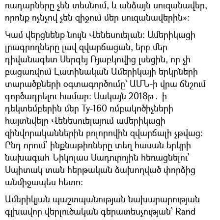
ռադարները չեն տեսնում, և անձայն սուզանավեր,
որոնք ոչնչով չեն զիջում մեր սուզանավերին»։
Կամ վերցնենք նույն Վենեսուելան։ Ամերիկացի
լրագրողները լավ զվարճացան, երբ մեր
դիվանագետ Սերգեյ Ռյաբկովից լսեցին, որ չի
բացառվում Լատինական Ամերիկայի երկրների
տարածքների օգտագործումը՝ ԱՄՆ-ի վրա ճնշում
գործադրելու համար։ Սակայն 2018թ․-ի
դեկտեմբերին մեր Ту-160 ռմբակոծիչների
հայտնվելը Վենեսուելայում ամերիկացի
զինվորականներին բոլորովին զվարճալի չթվաց։
Ընդ որում՝ ինքնաթիռները տեղ հասան երկրի
նախագահ Նիկոլաս Մադուրոյին հեռացնելու՝
Սպիտակ տան հերթական ձախողված փորձից
անմիջապես հետո։
Ամերիկյան պաշտպանության նախարարության
գլխավոր վերլուծական գերատեսչության՝ Rand