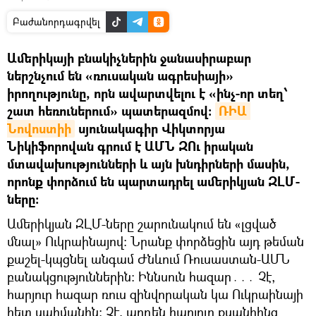
Բաժանորդագրվել
Ամերիկայի բնակիչներին ջանասիրաբար
ներշնչում են «ռուսական ագրեսիայի»
իրողությունը, որն ավարտվելու է «ինչ-որ տեղ՝
շատ հեռուներում» պատերազմով։
ՌԻԱ 
Նովոստիի
սյունակագիր Վիկտորյա
Նիկիֆորովան գրում է ԱՄՆ ԶՈւ իրական
մտավախությունների և այն խնդիրների մասին,
որոնք փորձում են պարտադրել ամերիկյան ԶԼՄ-
ները։
Ամերիկյան ԶԼՄ-ները շարունակում են «լցված
մնալ» Ուկրաինայով։ Նրանք փորձեցին այդ թեման
քաշել-կպցնել անգամ Ժնևում Ռուսաստան-ԱՄՆ
բանակցություններին։ Իննսուն հազար․․․ Չէ,
հարյուր հազար ռուս զինվորական կա Ուկրաինայի
հետ սահմանին։ Չէ, արդեն հարյուր քսանհինգ