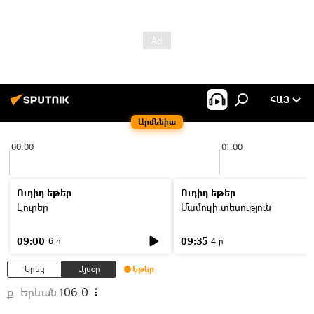
ՀԱՅ
Արմենիա
00:00
01:00
Ուղիղ եթեր
Ուղիղ եթեր
Լուրեր
Մամուլի տեսություն
09:00
09:35
6 ր
4 ր
Երեկ
Այսօր
Եթեր
ք. Երևան
106.0