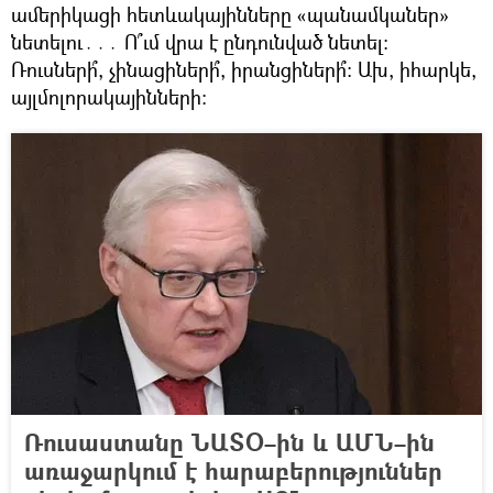
ամերիկացի հետևակայինները «պանամկաներ»
նետելու․․․ Ո՞ւմ վրա է ընդունված նետել։
Ռուսների՞, չինացիների՞, իրանցիների՞։ Ախ, իհարկե,
այլմոլորակայինների։
Ռուսաստանը ՆԱՏՕ–ին և ԱՄՆ–ին
առաջարկում է հարաբերություններ