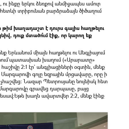
ու ինքը երկու ձեռքով անմիջապես ամուր
հետևի տրիբունան բարձրաձայն ծիծաղում
ւր թիմ խաղադաշտ է դուրս գալիս հաղթելու
իվ, դուք մտածո՞ւմ էիք, որ կարող եք
նք Երևանում միայն հաղթելու ու Անգլիայում
 որում`պատասխան խաղում («Արարատը»
 հաշիվը 2։1 էր` անգլիացիների օգտին, մենք
ց Մարգարովի գոլը եզրային մրցավարը, որը ի
, չհաշվեց։ Նազար Պետրոսյանը նույնիսկ հետ
Մարգարովը գրավեց դարպասը, բայց
եսավ։Եթե խաղն ավարտվեր 2։2, մենք էինք