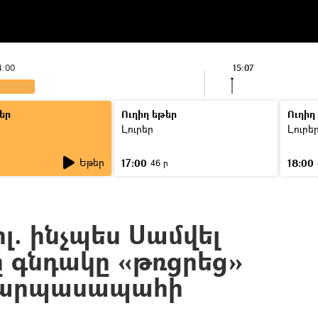
4:00
15:07
եր
Ուղիղ եթեր
Ուղիղ
Լուրեր
Լուրե
Եթեր
17:00
18:00
ր
46 ր
լ. ինչպես Սամվել
 գնդակը «թռցրեց»
դարպասապահի