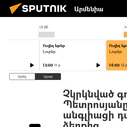
Արմենիա
13:00
1
Ուղիղ եթեր
Ուղիղ եթ
Լուրեր
Լուրեր
13:00
14:00
11 ր
12 
Երեկ
Այսօր
Չկրկնված գո
Պետրոսյանը
անգլիացի 
ձեռքից