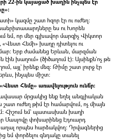
րի 22-ին կայացած խաղին ինչպե՞ս էր
ը»։
տի» կազմը շատ հզոր էր ու ուժեղ։
ենաերիտասարդները ես ու Խորեն
ւմ եմ, որ մեր գլխավոր մարզիչ Վիկտոր
, «Վեստ Հեմի» խաղը դիտելու ու
ամար։ Երբ ժամանեց Երևան, մարզման
էին խաղում» (ծիծաղում է)։ Այսինքն`ոչ թե
ւմ, այլ` իրենք մեզ։ Թիմը շատ լուրջ էր
ևս, ինչպես միշտ։
եստ Հեմը» առավելություն ունե՞ր։
 հավասար մրցակից ենք եղել անգլիական
 շատ ուժեղ թիմ էր համարվում, ոչ միայն
ում։ Հիշում եմ` պատասխան խաղի
որ Մասլովը փոխարինեց Էդուարդ
խաղալ որպես հարձակվող։ Դրվագներից
որից եմ փորձելու գնդակը տանել