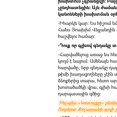
խախտում չգրանցվի։ Բայ
չընդհատեցին։ Այն ժամա
կանոնների խախտման օրե
-Իհարկե կար։ Ես հիշում 
Հանս Յոախիմ Վեյլանդին 
հաշվելու համար։
-Դուք որ գլխով գնդակը տ
-Հարվածելուց առաջ ես հե
կողմ է նայում։ Ամենայն 
հարվածը, երբ գնդակը դար
թիմի խաղացողները չէին տ
ձեռքերից տարա, հետո արդ
խոտածածկի վրա, գլխի հ
դարպասային գծից։
Ինչպես «Կոտայքը» բեռ
Ռոբերտ Քոչարյանի գոլի 