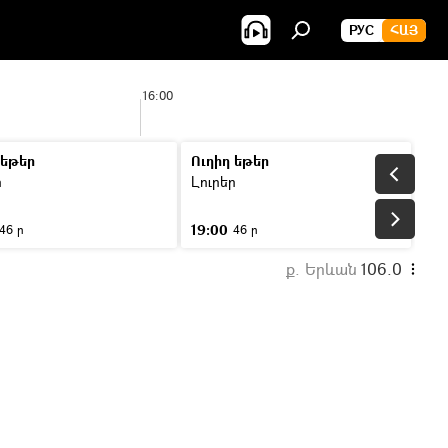
РУС
ՀԱՅ
16:00
 եթեր
Ուղիղ եթեր
ր
Լուրեր
19:00
46 ր
46 ր
ք. Երևան
106.0