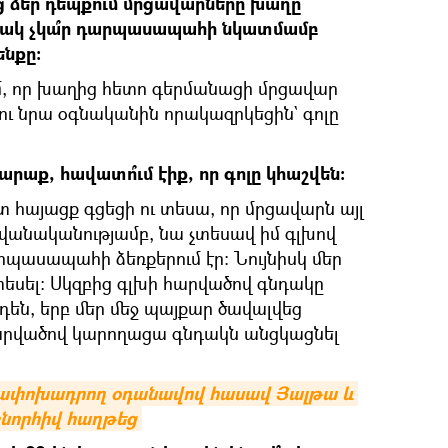
ց ձեր դեպքում մրցավարները խաղը
նակ չկա՞ր դարպասապահի նկատմամբ
նքը։
եմ, որ խաղից հետո գերմանացի մրցավար
ու նրա օգնականին որակազրկեցին` գոլը
արաք, հավատո՞ւմ էիք, որ գոլը կհաշվեն։
տ հայացք գցեցի ու տեսա, որ մրցավարն այլ
հավանականությամբ, նա չտեսավ իմ գլխով
պասապահի ձեռքերում էր։ Նույնիսկ մեր
եսել։ Սկզբից գլխի հարվածով գնդակը
են, երբ մեր մեջ պայքար ծավալվեց
արվածով կարողացա գնդակն անցկացնել
նափոխադրող օդանավով հասավ Յալթա և 
շնորհիվ հաղթեց