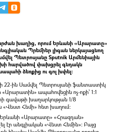
շարժան խաղից, որում Երևանի «Արարատը»
նգլիական Պրեմիեր լիգան ներկայացնող
ամվել Պետրոսյանը Sputnik Արմենիային
գլխի հարվածով փախցրել գնդակն
ապահի ձեռքից ու գոլ խփել։
ի 22-ին Սամվել Պետրոսյանի ֆանտաստիկ
ի «Արարատին» ապահովեցին ոչ-ոքի՝ 1։1
րի գավաթի խաղարկության 1/8
 «Վեստ Հեմի» հետ խաղում։
ր Երևանի «Արարատը» «Հրազդան»
ել էր անգլիական «Վեստ Հեմին»։ Բայց
, թե ինչպես Սամվել Պետրոսյանը որոշեց