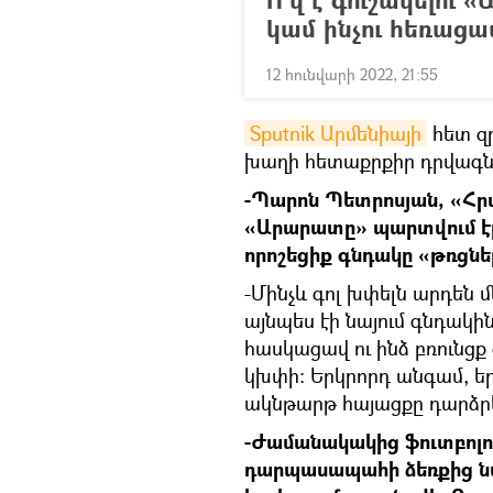
կամ ինչու հեռաց
12 հունվարի 2022, 21:55
Sputnik Արմենիայի
հետ զր
խաղի հետաքրքիր դրվագներ
-Պարոն Պետրոսյան, «Հր
«Արարատը» պարտվում էր 0
որոշեցիք գնդակը «թռցն
-Մինչև գոլ խփելն արդեն 
այնպես էի նայում գնդակ
հասկացավ ու ինձ բռունցք 
կխփի։ Երկրորդ անգամ, 
ակնթարթ հայացքը դարձրեց
-Ժամանակակից ֆուտբոլու
դարպասապահի ձեռքից նմ