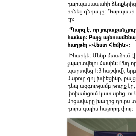
դարպասապահի ձեռքերից, 
բռնեց գնդակը։ Դարպասի 
էր։
-Պարզ է, որ յուրաքանչյո
համար։ Բայց այնուամենայն
հաղթել «Վեստ Հեմին»։
-Իհարկե։ Մենք մտածում էի
չպարտվելու մասին։ Ընդ
պարտվեց 1։3 հաշվով), երբ
մաքուր գոլ խփեցինք, բայ
դեպ ազգությամբ թուրք էր
փոխանցում կատարեց, ու 
մրցավարը խաղից դուրս տ
դուրս գալիս հաջորդ փուլ։