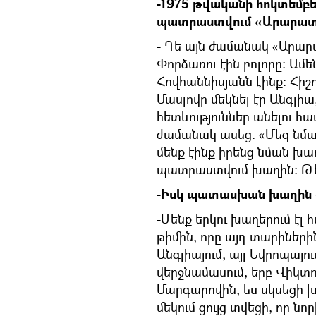
-1975 թվականի հոկտեմբե
պատրաստվում «Արարատ
- Դե այն ժամանակ «Արարա
Փորձառու էին բոլորը։ Ամ
Հովհաննիսյանն էինք։ Հիշո
Մասլովը մեկնել էր Անգլիա
հետևություններ անելու հ
ժամանակ ասեց. «Մեզ նման 
մենք էինք իրենց նման խաղո
պատրաստվում խաղին։ Թեր
-
Իսկ պատասխան խաղին «Վ
-Մենք երկու խաղերում էլ
թիմին, որը այդ տարիներին
Անգլիայում, այլ Եվրոպայ
վերջնամասում, երբ Վիկտ
Մարգարովին, ես սկսեցի 
մեկում ցույց տվեցի, որ ն