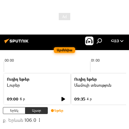
ՀԱՅ
Արմենիա
00:00
01:00
Ուղիղ եթեր
Ուղիղ եթեր
Լուրեր
Մամուլի տեսություն
09:00
09:35
6 ր
4 ր
Երեկ
Այսօր
Եթեր
ք. Երևան
106.0