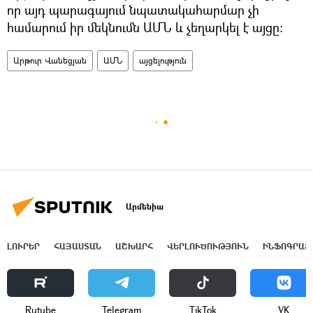
որ այդ պարագայում նպատակահարմար չի
համարում իր մեկնումն ԱՄՆ և չեղարկել է այցը։
Արթուր Վանեցյան
ԱՄՆ
այցելություն
Արմենիա
ԼՈՒՐԵՐ
ՀԱՅԱՍՏԱՆ
ԱՇԽԱՐՀ
ՎԵՐԼՈՒԾՈՒԹՅՈՒՆ
ԻՆՖՈԳՐԱՖ
Rutube
Telegram
ТikТоk
VK