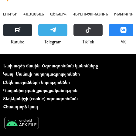
ԼՈՒՐԵՐ
ՀԱՅԱՍՏԱՆ
ԱՇԽԱՐՀ
ՎԵՐԼՈՒԾՈՒԹՅՈՒՆ
ԻՆՖՈԳՐԱՖ
Rutube
Telegram
ТikТоk
VK
Նախագծի մասին
Օգտագործման կանոնները
Կապ
Մամուլի հաղորդագրություններ
Ընկերությունների նորություններ
Գաղտնիության քաղաքականություն
Տեղեկանիշի (cookie) օգտագործման
Հետադարձ կապ