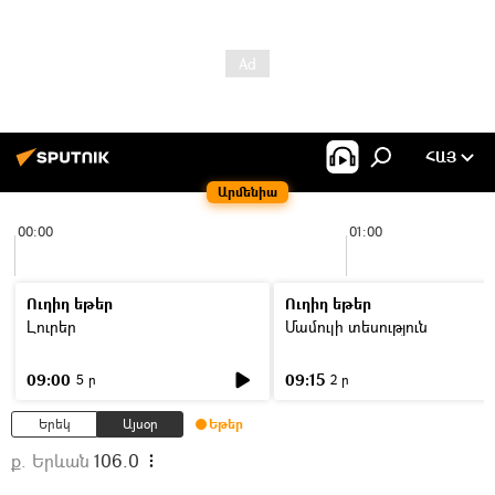
ՀԱՅ
Արմենիա
00:00
01:00
Ուղիղ եթեր
Ուղիղ եթեր
Լուրեր
Մամուլի տեսություն
09:00
09:15
5 ր
2 ր
Երեկ
Այսօր
Եթեր
ք. Երևան
106.0