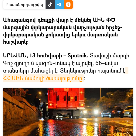
Բաժանորդագրվել
Ահազանգով դեպքի վայր է մեկնել ԱԻՆ ՓԾ
մարզային փրկարարական վարչության հրշեջ-
փրկարարական ջոկատից երկու մարտական
հաշվարկ։
ԵՐԵՎԱՆ, 13 հունվարի – Sputnik.
Տավուշի մարզի
Գոշ գյուղում վագոն–տնակ է այրվել, 66–ամյա
տանտերը մահացել է։ Տեղեկությունը հայտնում է
ՀՀ ԱԻՆ մամուլի ծառայությունը
։