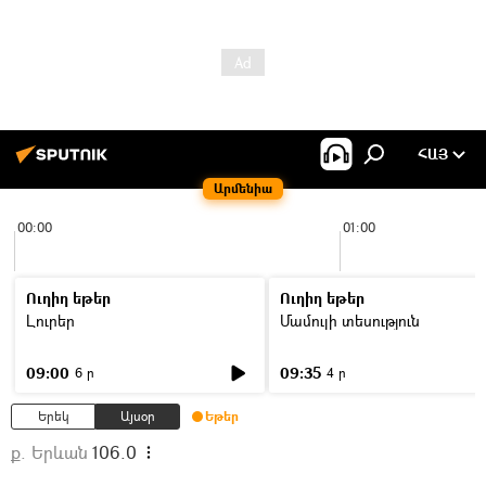
ՀԱՅ
Արմենիա
00:00
01:00
Ուղիղ եթեր
Ուղիղ եթեր
Լուրեր
Մամուլի տեսություն
09:00
09:35
6 ր
4 ր
Երեկ
Այսօր
Եթեր
ք. Երևան
106.0