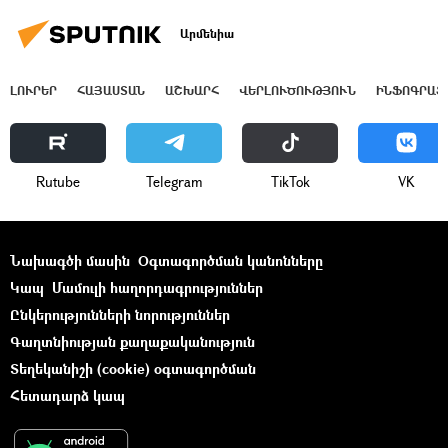
Արմենիա
ԼՈՒՐԵՐ
ՀԱՅԱՍՏԱՆ
ԱՇԽԱՐՀ
ՎԵՐԼՈՒԾՈՒԹՅՈՒՆ
ԻՆՖՈԳՐԱՖ
Rutube
Telegram
ТikТоk
VK
Նախագծի մասին
Օգտագործման կանոնները
Կապ
Մամուլի հաղորդագրություններ
Ընկերությունների նորություններ
Գաղտնիության քաղաքականություն
Տեղեկանիշի (cookie) օգտագործման
Հետադարձ կապ