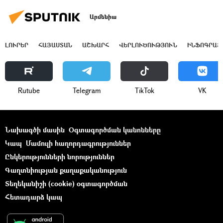
Արմենիա
ԼՈՒՐԵՐ
ՀԱՅԱՍՏԱՆ
ԱՇԽԱՐՀ
ՎԵՐԼՈՒԾՈՒԹՅՈՒՆ
ԻՆՖՈԳՐԱՖ
Rutube
Telegram
ТikТоk
VK
Նախագծի մասին
Օգտագործման կանոնները
Կապ
Մամուլի հաղորդագրություններ
Ընկերությունների նորություններ
Գաղտնիության քաղաքականություն
Տեղեկանիշի (cookie) օգտագործման
Հետադարձ կապ