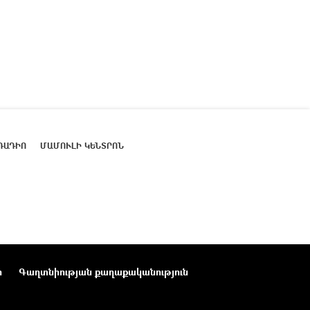
ՌԱԴԻՈ
ՄԱՄՈՒԼԻ ԿԵՆՏՐՈՆ
ր
Գաղտնիության քաղաքականություն