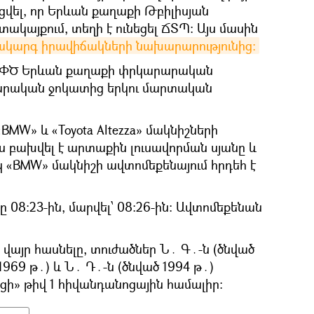
վել, որ Երևան քաղաքի Թբիլիսյան
ոտակայքում, տեղի է ունեցել ՃՏՊ։ Այս մասին
կարգ իրավիճակների նախարարությունից։
ԻՆ ՓԾ Երևան քաղաքի փրկարարական
րարական ջոկատից երկու մարտական
«BMW» և «Toyota Altezza» մակնիշների
ս բախվել է արտաքին լուսավորման սյանը և
«BMW» մակնիշի ավտոմեքենայում հրդեհ է
ը 08։23-ին, մարվել՝ 08։26-ին։ Ավտոմեքենան
վայր հասնելը, տուժածներ Ն․ Գ․-ն (ծնված
1969 թ․) և Ն․ Դ․-ն (ծնված 1994 թ․)
ցի» թիվ 1 հիվանդանոցային համալիր։