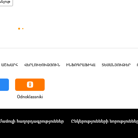
նյութ
ԱՇԽԱՐՀ
ՎԵՐԼՈՒԾՈՒԹՅՈՒՆ
ԻՆՖՈԳՐԱՖԻԿԱ
ՏԵՍԱՆՅՈՒԹԵՐ
Odnoklassniki
Մամուլի հաղորդագրություններ
Ընկերությունների նորություննե