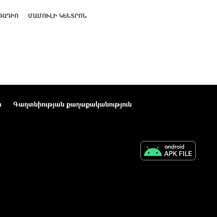
ՌԱԴԻՈ
ՄԱՄՈՒԼԻ ԿԵՆՏՐՈՆ
ր
Գաղտնիության քաղաքականություն