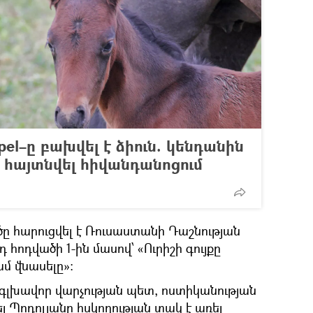
el–ը բախվել է ձիուն. կենդանին
` հայտնվել հիվանդանոցում
րծը հարուցվել է Ռուսաստանի Դաշնության
 հոդվածի 1-ին մասով՝ «Ուրիշի գույքը
ամ վնասելը»:
գլխավոր վարչության պետ, ոստիկանության
յ Պոդոլյանը հսկողության տակ է առել