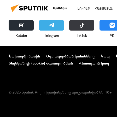
Արմենիա
ԼՈՒՐԵՐ
ՀԱՅԱՍՏԱՆ
Rutube
Telegram
ТikТоk
VK
Նախագծի մասին
Օգտագործման կանոնները
Կապ
Տեղեկանիշի (cookie) օգտագործման
Հետադարձ կապ
© 2026 Sputnik Բոլոր իրավունքները պաշտպանված են. 18+