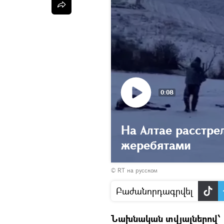
0:08
На Алтае расстре
жеребятами
© RT на русском
Բաժանորդագրվել
Նախնական տվյալներով՝ 