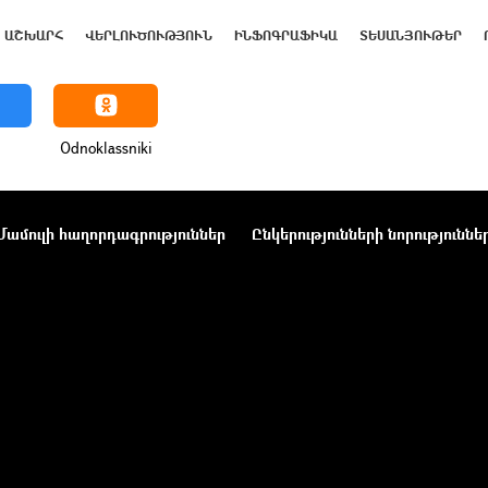
ԱՇԽԱՐՀ
ՎԵՐԼՈՒԾՈՒԹՅՈՒՆ
ԻՆՖՈԳՐԱՖԻԿԱ
ՏԵՍԱՆՅՈՒԹԵՐ
Odnoklassniki
Մամուլի հաղորդագրություններ
Ընկերությունների նորություննե