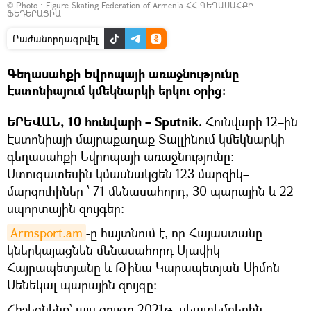
© Photo :
Figure Skating Federation of Armenia ՀՀ ԳԵՂԱՍԱՀՔԻ
ՖԵԴԵՐԱՑԻԱ
Բաժանորդագրվել
Գեղասահքի Եվրոպայի առաջնությունը
Էստոնիայում կմեկնարկի երկու օրից։
ԵՐԵՎԱՆ, 10 հունվարի – Sputnik.
Հունվարի 12–ին
Էստոնիայի մայրաքաղաք Տալլինում կմեկնարկի
գեղասահքի Եվրոպայի առաջնությունը:
Ստուգատեսին կմասնակցեն 123 մարզիկ–
մարզուհիներ ՝ 71 մենասահորդ, 30 պարային և 22
սպորտային զույգեր:
Armsport.am
-ը հայտնում է, որ Հայաստանը
կներկայացնեն մենասահորդ Սլավիկ
Հայրապետյանը և Թինա Կարապետյան-Սիմոն
Սենեկալ պարային զույգը։
Հիշեցնենք` այս զույգը 2021թ. սեպտեմբերին