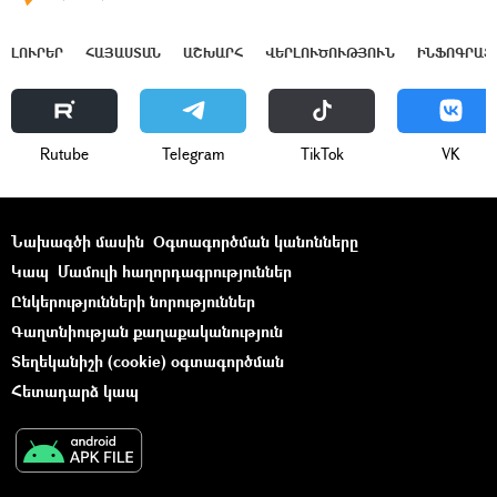
ԼՈՒՐԵՐ
ՀԱՅԱՍՏԱՆ
ԱՇԽԱՐՀ
ՎԵՐԼՈՒԾՈՒԹՅՈՒՆ
ԻՆՖՈԳՐԱՖ
Rutube
Telegram
ТikТоk
VK
Նախագծի մասին
Օգտագործման կանոնները
Կապ
Մամուլի հաղորդագրություններ
Ընկերությունների նորություններ
Գաղտնիության քաղաքականություն
Տեղեկանիշի (cookie) օգտագործման
Հետադարձ կապ