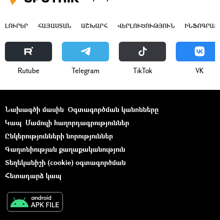
ԼՈՒՐԵՐ
ՀԱՅԱՍՏԱՆ
ԱՇԽԱՐՀ
ՎԵՐԼՈՒԾՈՒԹՅՈՒՆ
ԻՆՖՈԳՐԱՖ
Rutube
Telegram
ТikТоk
VK
Նախագծի մասին
Օգտագործման կանոնները
Կապ
Մամուլի հաղորդագրություններ
Ընկերությունների նորություններ
Գաղտնիության քաղաքականություն
Տեղեկանիշի (cookie) օգտագործման
Հետադարձ կապ