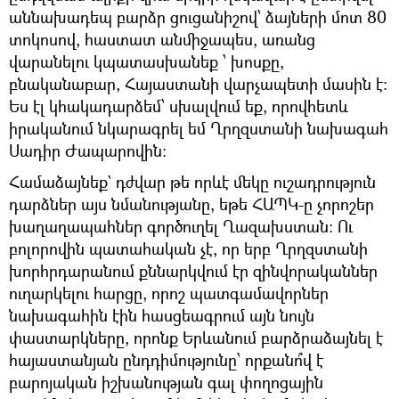
աննախադեպ բարձր ցուցանիշով՝ ձայների մոտ 80
տոկոսով, հաստատ անմիջապես, առանց
վարանելու կպատասխանեք ՝ խոսքը,
բնականաբար, Հայաստանի վարչապետի մասին է։
Ես էլ կհակադարձեմ՝ սխալվում եք, որովհետև
իրականում նկարագրել եմ Ղրղզստանի նախագահ
Սադիր Ժապարովին։
Համաձայնեք` դժվար թե որևէ մեկը ուշադրություն
դարձներ այս նմանությանը, եթե ՀԱՊԿ-ը չորոշեր
խաղաղապահներ գործուղել Ղազախստան։ Ու
բոլորովին պատահական չէ, որ երբ Ղրղզստանի
խորհրդարանում քննարկվում էր զինվորականներ
ուղարկելու հարցը, որոշ պատգամավորներ
նախագահին էին հասցեագրում այն նույն
փաստարկները, որոնք Երևանում բարձրաձայնել է
հայաստանյան ընդդիմությունը՝ որքանո՞վ է
բարոյական իշխանության գալ փողոցային