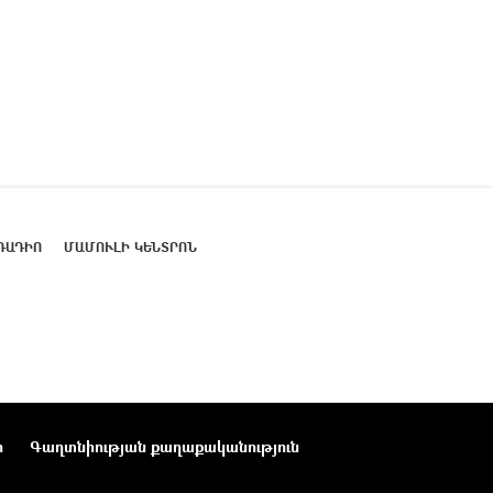
ՌԱԴԻՈ
ՄԱՄՈՒԼԻ ԿԵՆՏՐՈՆ
ր
Գաղտնիության քաղաքականություն