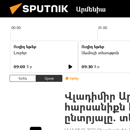
Արմենիա
00:00
01:00
Ուղիղ եթեր
Ուղիղ եթեր
Լուրեր
Մամուլի տեսություն
09:00
09:30
5 ր
5 ր
Երեկ
Այսօր
Եթեր
Վլադիմիր Ա
հարսանիքն է
ընտրյալը. տ
14:14 08.01.2022
(Թարմացված է: