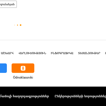
րզումանյան
ԱՇԽԱՐՀ
ՎԵՐԼՈՒԾՈՒԹՅՈՒՆ
ԻՆՖՈԳՐԱՖԻԿԱ
ՏԵՍԱՆՅՈՒԹԵՐ
Odnoklassniki
Մամուլի հաղորդագրություններ
Ընկերությունների նորություննե