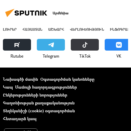
Արմենիա
ԼՈՒՐԵՐ
ՀԱՅԱՍՏԱՆ
ԱՇԽԱՐՀ
ՎԵՐԼՈՒԾՈՒԹՅՈՒՆ
ԻՆՖՈԳՐԱՖ
Rutube
Telegram
ТikТоk
VK
Նախագծի մասին
Օգտագործման կանոնները
Կապ
Մամուլի հաղորդագրություններ
Ընկերությունների նորություններ
Գաղտնիության քաղաքականություն
Տեղեկանիշի (cookie) օգտագործման
Հետադարձ կապ