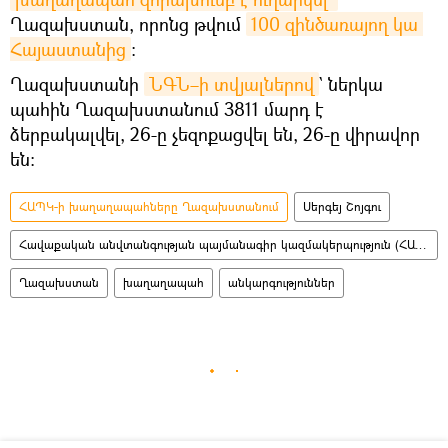
Ղազախստան, որոնց թվում
100 զինծառայող կա 
Հայաստանից
։
Ղազախստանի
ՆԳՆ–ի տվյալներով
` ներկա
պահին Ղազախստանում 3811 մարդ է
ձերբակալվել, 26-ը չեզոքացվել են, 26-ը վիրավոր
են:
ՀԱՊԿ-ի խաղաղապահները Ղազախստանում
Սերգեյ Շոյգու
Հավաքական անվտանգության պայմանագիր կազմակերպություն (ՀԱՊԿ)
Ղազախստան
խաղաղապահ
անկարգություններ