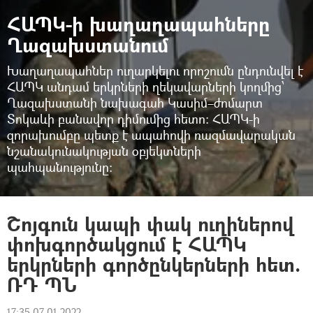
ՀԱՊԿ-ի խաղաղապահները
Ղազախստանում
Խաղաղապահներ ուղարկելու որոշումն ընդունվել է
ՀԱՊԿ անդամ երկրների ղեկավարների կողմից՝
Ղազախստանի նախագահ Կասիմ–ժոմարտ
Տոկաևի բանավոր դիմումից հետո։ ՀԱՊԿ-ի
զորախումբը պետք է ապահովի ռազմավարական
նշանակունակության օբյեկտների
պահպանությունը։
Շոյգուն կապի փակ ուղիներով
փոխգործակցում է ՀԱՊԿ
երկրների գործընկերների հետ.
ՌԴ ՊՆ
17:35 07.01.2022