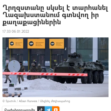
Ղրղզստանը սկսել է տարհանել
Ղազախստանում գտնվող իր
քաղաքացիներին
17:33 06.01.2022
© Sputnik / Абзал Калиев
/
Անցնել մեդիապահոց
Բաժանորդագրվել