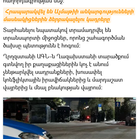
հաղորդագրության մեջ։
Հրապարակվել են Ալմաթիի անկարգությունների 
մասնակիցներին ձերբակալելու կադրերը
Տարհանելու նպատակով տրամադրվել են
տրանսպորտի միջոցներ, որոնց շահագործման
ծախսը պետությունն է հոգում:
Ղրղզստանի ԱԳՆ–ն Ղազախստանի տարածքում
գտնվող իր քաղաքացիներին կոչ է անում
չենթարկվել սադրանքների, խուսափել
կոնֆլիկտային իրավիճակներից և մարդաշատ
վայրերից և մնալ բնակության վայրում: