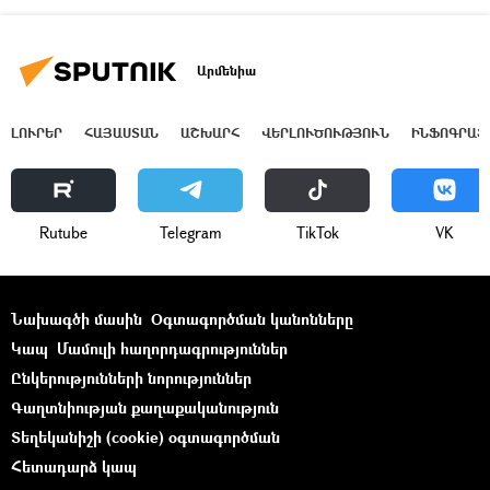
Արմենիա
ԼՈՒՐԵՐ
ՀԱՅԱՍՏԱՆ
ԱՇԽԱՐՀ
ՎԵՐԼՈՒԾՈՒԹՅՈՒՆ
ԻՆՖՈԳՐԱՖ
Rutube
Telegram
ТikТоk
VK
Նախագծի մասին
Օգտագործման կանոնները
Կապ
Մամուլի հաղորդագրություններ
Ընկերությունների նորություններ
Գաղտնիության քաղաքականություն
Տեղեկանիշի (cookie) օգտագործման
Հետադարձ կապ