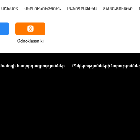
ԱՇԽԱՐՀ
ՎԵՐԼՈՒԾՈՒԹՅՈՒՆ
ԻՆՖՈԳՐԱՖԻԿԱ
ՏԵՍԱՆՅՈՒԹԵՐ
Odnoklassniki
Մամուլի հաղորդագրություններ
Ընկերությունների նորություննե