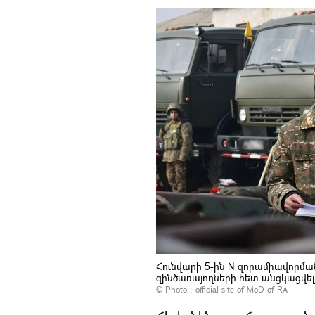
Հունվարի 5-ին N զորամիավորմ
զինծառայողների հետ անցկացվե
© Photo :
official site of MoD of RA