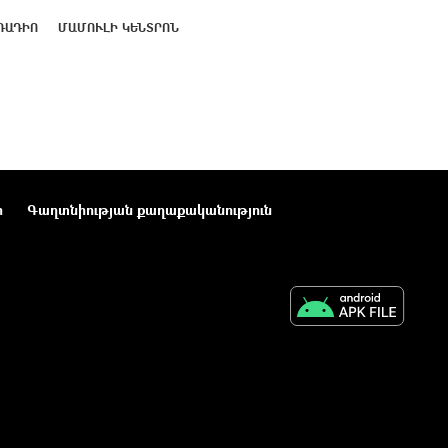
ՌԱԴԻՈ
ՄԱՄՈՒԼԻ ԿԵՆՏՐՈՆ
ր
Գաղտնիության քաղաքականություն