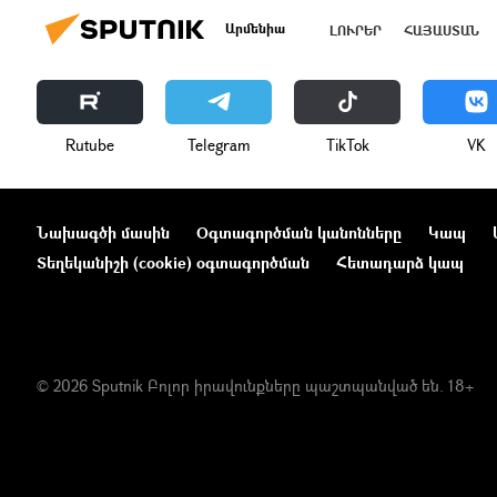
Արմենիա
ԼՈՒՐԵՐ
ՀԱՅԱՍՏԱՆ
Rutube
Telegram
ТikТоk
VK
Նախագծի մասին
Օգտագործման կանոնները
Կապ
Տեղեկանիշի (cookie) օգտագործման
Հետադարձ կապ
© 2026 Sputnik Բոլոր իրավունքները պաշտպանված են. 18+