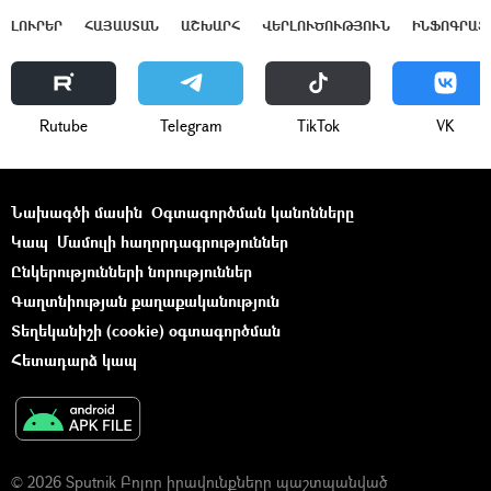
ԼՈՒՐԵՐ
ՀԱՅԱՍՏԱՆ
ԱՇԽԱՐՀ
ՎԵՐԼՈՒԾՈՒԹՅՈՒՆ
ԻՆՖՈԳՐԱՖ
Rutube
Telegram
ТikТоk
VK
Նախագծի մասին
Օգտագործման կանոնները
Կապ
Մամուլի հաղորդագրություններ
Ընկերությունների նորություններ
Գաղտնիության քաղաքականություն
Տեղեկանիշի (cookie) օգտագործման
Հետադարձ կապ
© 2026 Sputnik Բոլոր իրավունքները պաշտպանված