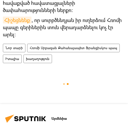
հավաքված հավատացյալների
ծափահարությունների ներքո։
Հիշեցնենք
, որ սուրբծննդյան իր ուղերձում Հռոմի
պապը գերիներին տուն վերադարձնելու կոչ էր
արել։
Նոր տարի
Հռոմի Սրբազան Քահանայապետ Ֆրանցիսկոս պապ
Իտալիա
խաղաղություն
Արմենիա