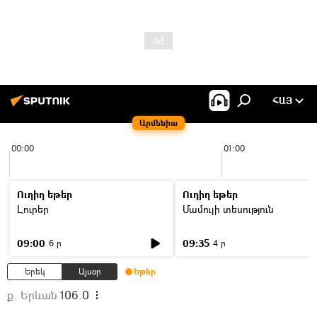
ՀԱՅ
Արմենիա
00:00
01:00
Ուղիղ եթեր
Ուղիղ եթեր
Լուրեր
Մամուլի տեսություն
09:00
09:35
6 ր
4 ր
Երեկ
Այսօր
Եթեր
ք. Երևան
106.0