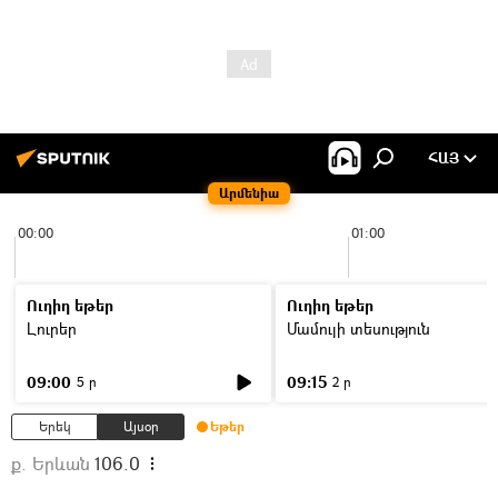
ՀԱՅ
Արմենիա
00:00
01:00
Ուղիղ եթեր
Ուղիղ եթեր
Լուրեր
Մամուլի տեսություն
09:00
09:15
5 ր
2 ր
Երեկ
Այսօր
Եթեր
ք. Երևան
106.0