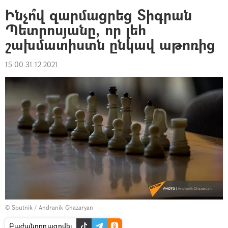
Ինչո՞վ զարմացրեց Տիգրան
Պետրոսյանը, որ լեհ
շախմատիստն ընկավ աթոռից
15:00 31.12.2021
© Sputnik / Andranik Ghazaryan
Բաժանորդագրվել