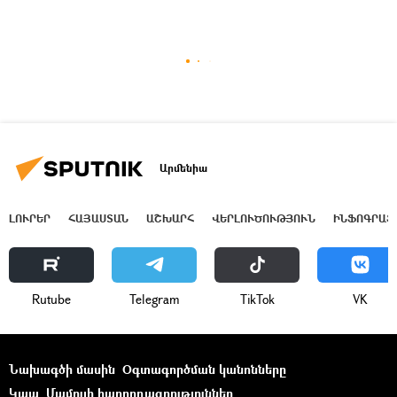
Արմենիա
ԼՈՒՐԵՐ
ՀԱՅԱՍՏԱՆ
ԱՇԽԱՐՀ
ՎԵՐԼՈՒԾՈՒԹՅՈՒՆ
ԻՆՖՈԳՐԱՖ
Rutube
Telegram
ТikТоk
VK
Նախագծի մասին
Օգտագործման կանոնները
Կապ
Մամուլի հաղորդագրություններ