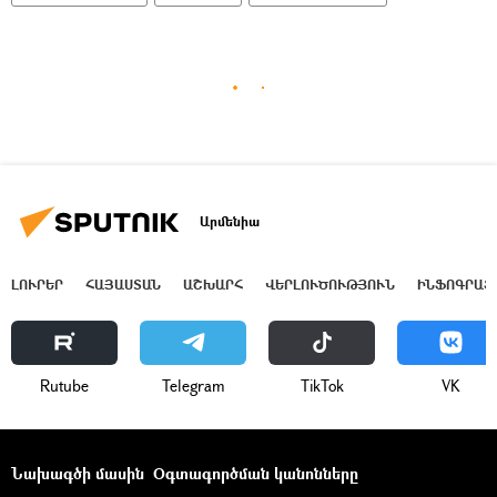
Արմենիա
ԼՈՒՐԵՐ
ՀԱՅԱՍՏԱՆ
ԱՇԽԱՐՀ
ՎԵՐԼՈՒԾՈՒԹՅՈՒՆ
ԻՆՖՈԳՐԱՖ
Rutube
Telegram
ТikТоk
VK
Նախագծի մասին
Օգտագործման կանոնները