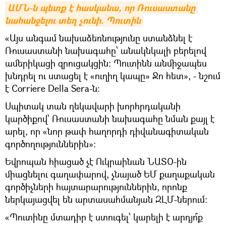
ԱՄՆ-ն պետք է հասկանա, որ Ռուսաստանը 
նահանջելու տեղ չունի. Պուտին
«Այս անգամ նախաձեռնությունը ստանձնել է
Ռուսաստանի նախագահը՝ անակնկալի բերելով
ամերիկացի զրուցակցին։ Պուտինն անմիջապես
խնդրել ու ստացել է «ուղիղ կապը» Ջո հետ», - նշում
է Corriere Della Sera-ն։
Սպիտակ տան ղեկավարի խորհրդականի
կարծիքով՝ Ռուսաստանի նախագահը նման քայլ է
արել, որ «նոր թափ հաղորդի դիվանագիտական
գործողություններին»:
Եվրոպան հիացած չէ Ուկրաինան ՆԱՏՕ-ին
միացնելու գաղափարով, չնայած ԵՄ քաղաքական
գործիչների հայտարարություններին, որոնք
ներկայացվել են արտասահմանյան ԶԼՄ-ներում:
«Պուտինը մտադիր է ստուգել՝ կարելի է արդյո՞ք