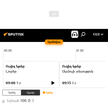
ՀԱՅ
Արմենիա
00:00
01:00
Ուղիղ եթեր
Ուղիղ եթեր
Լուրեր
Մամուլի տեսություն
09:00
09:15
5 ր
2 ր
Երեկ
Այսօր
Եթեր
ք. Երևան
106.0