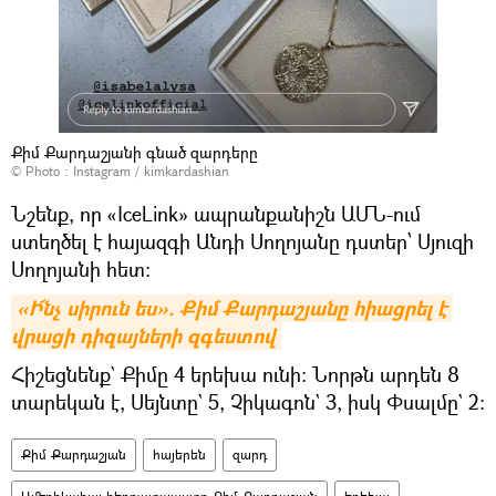
Քիմ Քարդաշյանի գնած զարդերը
© Photo :
Instagram / kimkardashian
Նշենք, որ «IceLink» ապրանքանիշն ԱՄՆ-ում
ստեղծել է հայազգի Անդի Սողոյանը դստեր՝ Սյուզի
Սողոյանի հետ:
«Ի՜նչ սիրուն ես». Քիմ Քարդաշյանը հիացրել է 
վրացի դիզայների զգեստով
Հիշեցնենք` Քիմը 4 երեխա ունի: Նորթն արդեն 8
տարեկան է, Սեյնտը` 5, Չիկագոն` 3, իսկ Փսալմը` 2:
Քիմ Քարդաշյան
հայերեն
զարդ