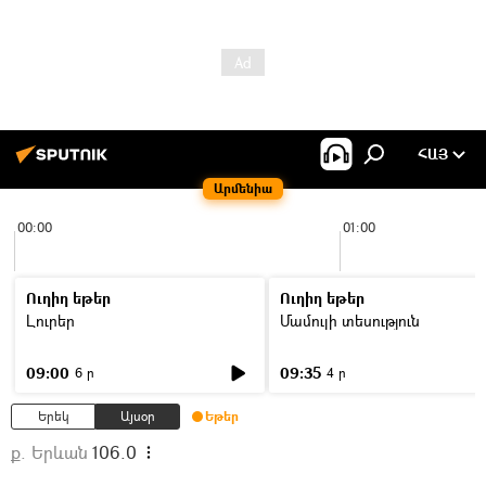
ՀԱՅ
Արմենիա
00:00
01:00
Ուղիղ եթեր
Ուղիղ եթեր
Լուրեր
Մամուլի տեսություն
09:00
09:35
6 ր
4 ր
Երեկ
Այսօր
Եթեր
ք. Երևան
106.0