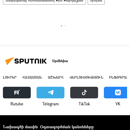
Ամերիկահայ հեռուստաաստղ Քիմ Քարդաշյան
երեխա
Արմենիա
ԼՈՒՐԵՐ
ՀԱՅԱՍՏԱՆ
ԱՇԽԱՐՀ
ՎԵՐԼՈՒԾՈՒԹՅՈՒՆ
ԻՆՖՈԳՐԱՖ
Rutube
Telegram
ТikТоk
VK
Նախագծի մասին
Օգտագործման կանոնները