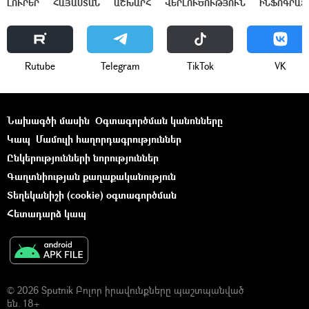
ԼՈՒՐԵՐ
ՀԱՅԱՍՏԱՆ
ԱՇԽԱՐՀ
ՎԵՐԼՈՒԾՈՒԹՅՈՒՆ
ԻՆՖՈԳՐԱՖ
Rutube
Telegram
ТikТоk
VK
Նախագծի մասին
Օգտագործման կանոնները
Կապ
Մամուլի հաղորդագրություններ
Ընկերությունների նորություններ
Գաղտնիության քաղաքականություն
Տեղեկանիշի (cookie) օգտագործման
Հետադարձ կապ
© 2026 Sputnik Բոլոր իրավունքները պաշտպանված
են. 18+