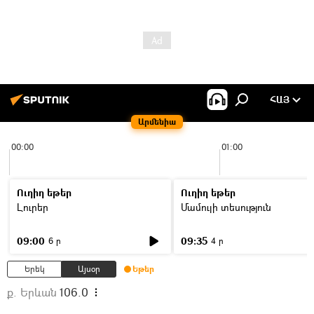
ՀԱՅ
Արմենիա
00:00
01:00
Ուղիղ եթեր
Ուղիղ եթեր
Լուրեր
Մամուլի տեսություն
09:00
09:35
6 ր
4 ր
Երեկ
Այսօր
Եթեր
ք. Երևան
106.0