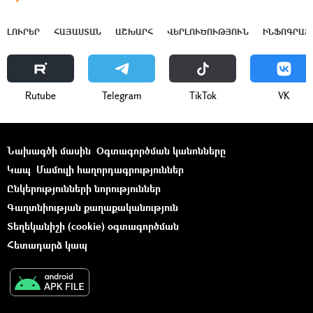
ԼՈՒՐԵՐ
ՀԱՅԱՍՏԱՆ
ԱՇԽԱՐՀ
ՎԵՐԼՈՒԾՈՒԹՅՈՒՆ
ԻՆՖՈԳՐԱՖ
Rutube
Telegram
ТikТоk
VK
Նախագծի մասին
Օգտագործման կանոնները
Կապ
Մամուլի հաղորդագրություններ
Ընկերությունների նորություններ
Գաղտնիության քաղաքականություն
Տեղեկանիշի (cookie) օգտագործման
Հետադարձ կապ