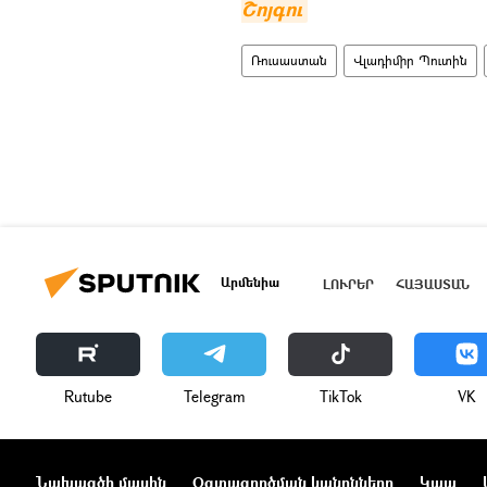
Շոյգու
Ռուսաստան
Վլադիմիր Պուտին
Արմենիա
ԼՈՒՐԵՐ
ՀԱՅԱՍՏԱՆ
Rutube
Telegram
ТikТоk
VK
Նախագծի մասին
Օգտագործման կանոնները
Կապ