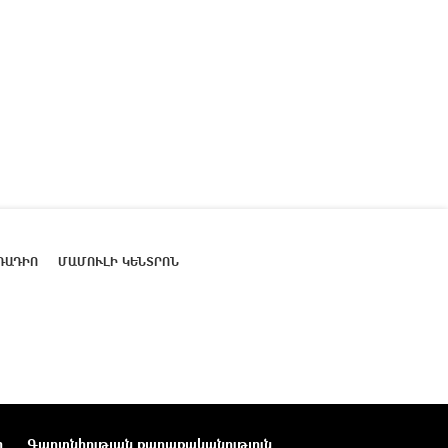
ՌԱԴԻՈ
ՄԱՄՈՒԼԻ ԿԵՆՏՐՈՆ
ր
Գաղտնիության քաղաքականություն