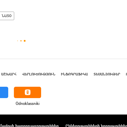
ՆԱՏՕ
ԱՇԽԱՐՀ
ՎԵՐԼՈՒԾՈՒԹՅՈՒՆ
ԻՆՖՈԳՐԱՖԻԿԱ
ՏԵՍԱՆՅՈՒԹԵՐ
Odnoklassniki
Մամուլի հաղորդագրություններ
Ընկերությունների նորություննե