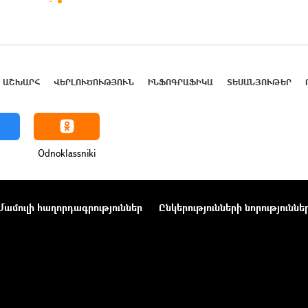
ԱՇԽԱՐՀ
ՎԵՐԼՈՒԾՈՒԹՅՈՒՆ
ԻՆՖՈԳՐԱՖԻԿԱ
ՏԵՍԱՆՅՈՒԹԵՐ
Odnoklassniki
Մամուլի հաղորդագրություններ
Ընկերությունների նորություննե