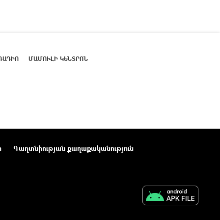
ՌԱԴԻՈ
ՄԱՄՈՒԼԻ ԿԵՆՏՐՈՆ
ր
Գաղտնիության քաղաքականություն