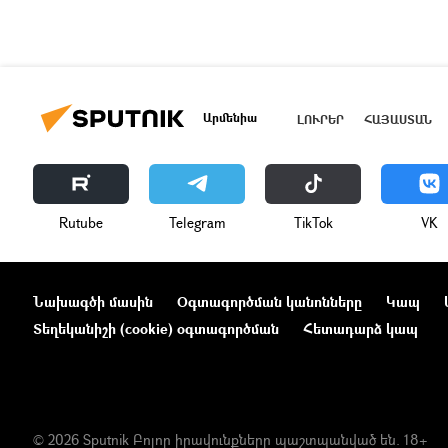
Արմենիա
ԼՈՒՐԵՐ
ՀԱՅԱՍՏԱՆ
Rutube
Telegram
ТikТоk
VK
Նախագծի մասին
Օգտագործման կանոնները
Կապ
Տեղեկանիշի (cookie) օգտագործման
Հետադարձ կապ
© 2026 Sputnik Բոլոր իրավունքները պաշտպանված են. 18+