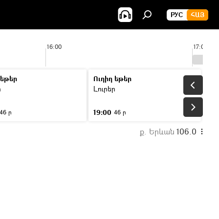
РУС
ՀԱՅ
16:00
17:00
 եթեր
Ուղիղ եթեր
ր
Լուրեր
19:00
46 ր
46 ր
ք. Երևան
106.0