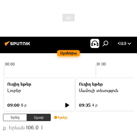
ՀԱՅ
Արմենիա
00:00
01:00
Ուղիղ եթեր
Ուղիղ եթեր
Լուրեր
Մամուլի տեսություն
09:00
09:35
6 ր
4 ր
Երեկ
Այսօր
Եթեր
ք. Երևան
106.0