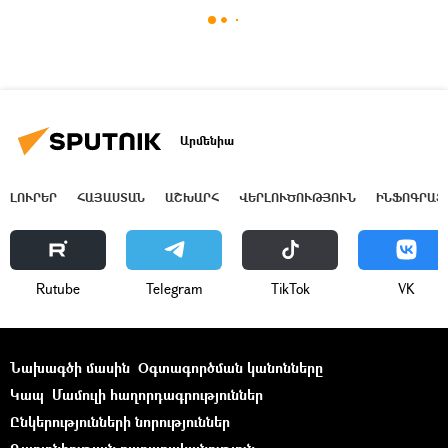
Արմենիա
ԼՈՒՐԵՐ
ՀԱՅԱՍՏԱՆ
ԱՇԽԱՐՀ
ՎԵՐԼՈՒԾՈՒԹՅՈՒՆ
ԻՆՖՈԳՐԱՖ
Rutube
Telegram
ТikТоk
VK
Նախագծի մասին
Օգտագործման կանոնները
Կապ
Մամուլի հաղորդագրություններ
Ընկերությունների նորություններ