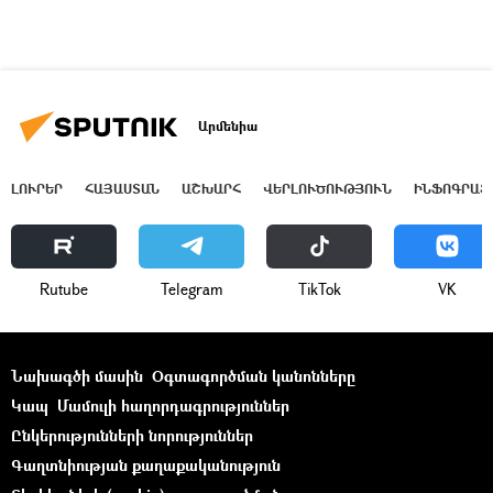
Արմենիա
ԼՈՒՐԵՐ
ՀԱՅԱՍՏԱՆ
ԱՇԽԱՐՀ
ՎԵՐԼՈՒԾՈՒԹՅՈՒՆ
ԻՆՖՈԳՐԱՖ
Rutube
Telegram
ТikТоk
VK
Նախագծի մասին
Օգտագործման կանոնները
Կապ
Մամուլի հաղորդագրություններ
Ընկերությունների նորություններ
Գաղտնիության քաղաքականություն